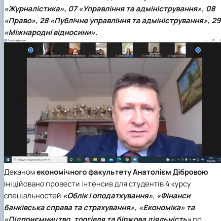
Проєкт «Розвиток лідерських навичок жінок
«Журналістика»,
07 «Управління та адміністрування
», 08
та мереж для забезпечення рівності у …
«Право», 28 «Публічне управління та адміністрування», 29
«Міжнародні відносини».
Деканом
економічного факультету
Анатолієм Дібровою
ініційовано провести інтенсив для студентів 4 курсу
спеціальностей
«Облік і оподаткування»
,
«Фінанси
банківська справа та страхування», «Економіка» та
«Підприємництво, торгівля та біржова діяльність»
по