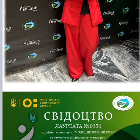
КОРЕНЬ Володимир Анатолійович (24.10.19
- 08.02.2025 р.), випускник 2013 рок…
ЛАЗЕБНИК Іван Вікторович (25.02.1993 -
17.09.2023 р.), випускник 2019 року, спі…
ЛЕВЧЕНКО Валентин Віталійович (10.11.2003
19.07.2022 р.), студент 1-го курсу …
ЛІЧНИЙ Юрій Русланович (06.05.1996 -
15.12.2024 р.), випускник 2019 року.
МИКУЛІЧ Богдан Олексійович (07.08.1991
-12.07.2023 р.), випускник 2013 року.
МИРОНЕНКО Михайло Вікторович (02.10.19
- 24.05.2024 р.), випускник 1999 року.
МУЗИЧЕНКО Костянтин Вікторович
(18.02.1993 – 13.02.2023 р.), випускник 2021
рок…
ОБЛОМЕЙ Семен Олександрович (13.06.20
- 21.06.2022 р.), студент 3-го курсу 20…
ПАЛІЄНКО Максим Володимирович (14.11.19
- 24.08.2022 р.), випускник 2011 року.
ПЕТРИЧЕНКО Віктор Михайлович (30.11.1985
17.05.2022 р.), випускник 2011 року.