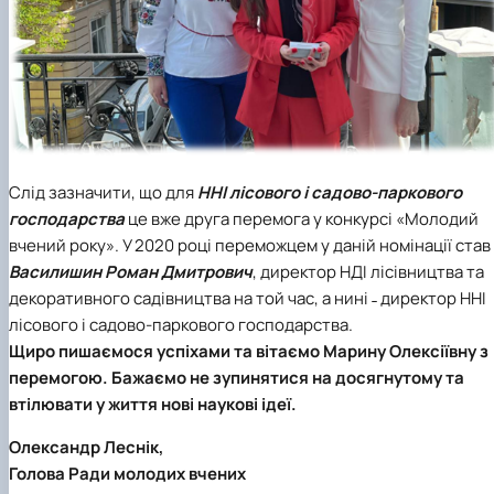
Слід зазначити, що для
ННІ лісового і садово-паркового
господарства
це вже друга перемога у конкурсі «Молодий
вчений року». У 2020 році переможцем у даній номінації став
Василишин Роман Дмитрович
, директор НДІ лісівництва та
декоративного садівництва на той час, а нині ˗ директор ННІ
лісового і садово-паркового господарства.
Щиро пишаємося успіхами та вітаємо Марину Олексіївну з
перемогою. Бажаємо не зупинятися на досягнутому та
втілювати у життя нові наукові ідеї.
Олександр Леснік,
Голова Ради молодих вчених