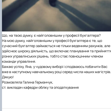
Що, на твою думку, є найголовнішим у професії бухгалтера?
На мою думку, найголовнішим у професії бухгалтера є те, що
сучасний бухгалтер займається не тільки веденням рахунків, але 
здійснює широку діяльність, що включає планування та прийнятт
різних управлінських рішень, тобто стає повноцінним членом
команди управління.
Бажаю успіху, Яна, у чудовому виборі і сподіваюсь побачити Вас
вже в наступному навчальному році серед числа наших магістрів
Дякую!
Розмовляла Галина Германчук,
ст. викладач кафедри обліку та оподаткування