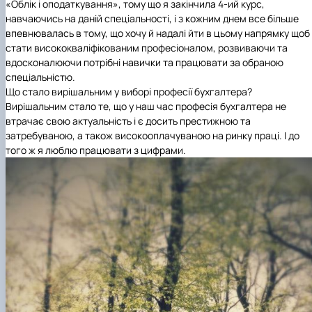
«Облік і оподаткування», тому що я закінчила 4-ий курс,
Проєкт «Розвиток лідерських навичок жінок
навчаючись на даній спеціальності, і з кожним днем все більше
та мереж для забезпечення рівності у …
впевнювалась в тому, що хочу й надалі йти в цьому напрямку щоб
стати висококваліфікованим професіоналом, розвиваючи та
вдосконалюючи потрібні навички та працювати за обраною
спеціальністю.
Що стало вирішальним у виборі професії бухгалтера?
Вирішальним стало те, що у наш час професія бухгалтера не
втрачає свою актуальність і є досить престижною та
затребуваною, а також високооплачуваною на ринку праці. І до
того ж я люблю працювати з цифрами.