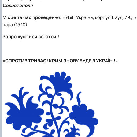
Кафедра англійської філології
Севастополя
Кафедра фізичної культури і спорту
Кафедра філософії та міжнародної
Місце та час проведення:
НУБіП України, корпус 1, ауд. 79., 5
комунікації
пара (15.10)
Кафедра психології
Кафедра культурології
Запрошуються всі охочі!
«СПРОТИВ ТРИВАЄ! КРИМ ЗНОВУ БУДЕ В УКРАЇНІ!»