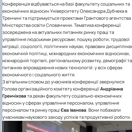
Конференція відбувається на базі факультету соціальних та
економічних відносин Університету Олександра Дубчека в
Тренчині та підтримується проектами Грантового агентства
Міністерства освіти Словаччини. Тематика конференції
зосереджена на актуальних питаннях ринку праці та
управління людськими ресурсами, пошуку роботи, трудової
міграції, соціології, політичних науках, правових дисциплінах
економічній політиці, міжнародних економічних відносинах,
міжнародній торгівлі, регіональному розвитку, демографії та
питаннях впровадження нових технологій. у всіх сферах
економічного і соціального життя.
З вітальним словом до учасників конференції звернулися
Голова організаційного комітету конференції
Андріанна
Гренчікова
та декан факультету соціально-економічних
відносин у сферах управління персоналом, управління
персоналом та ринку праці
Єва Іванова
. Вони побажали
учасникам наукового заходу успіхів та продуктивної роботи.