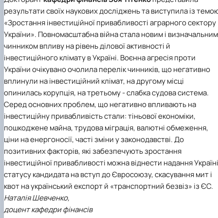
результати своїх наукових досліджень та виступила із темо
«Зростання інвестиційної привабливості аграрного сектору
України». Повномасштабна війна стала новим і визначальним
чинником впливу на рівень ділової активності й
інвестиційного клімату в Україні. Воєнна агресія проти
України очікувано очолила перелік чинників, що негативно
вплинули на інвестиційний клімат, на другому місці
опинилась корупція, на третьому - слабка судова система.
Серед основних проблем, що негативно впливають на
інвестиційну привабливість стали: тіньової економіки,
пошкоджене майна, трудова міграція, валютні обмеження,
ціни на енергоносії, часті зміни у законодавстві. До
позитивних факторів, які забезпечують зростання
інвестиційної привабливості можна віднести надання Україн
статусу кандидата на вступ до Євросоюзу, скасування мит і
квот на український експорт й «транспортний безвіз» із ЄС.
Наталія Шевченко,
доцент кафедри фінансів