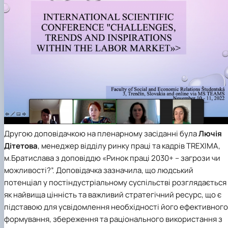
Другою доповідачкою на пленарному засіданні була
Лючія
Дітетова
, менеджер відділу ринку праці та кадрів TREXIMA,
м.Братислава з доповіддю «Ринок праці 2030+ – загрози чи
можливості?”. Доповідачка зазначила, що людський
потенціал у постіндустріальному суспільстві розглядається
як найвища цінність та важливий стратегічний ресурс, що є
підставою для усвідомлення необхідності його ефективного
формування, збереження та раціонального використання з