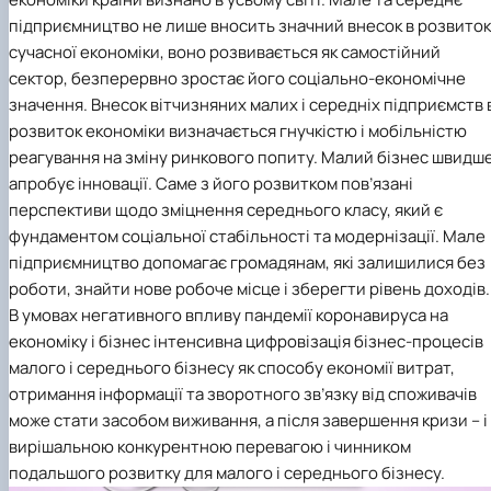
підприємництво не лише вносить значний внесок в розвиток
сучасної економіки, воно розвивається як самостійний
сектор, безперервно зростає його соціально-економічне
значення. Внесок вітчизняних малих і середніх підприємств 
розвиток економіки визначається гнучкістю і мобільністю
реагування на зміну ринкового попиту. Малий бізнес швидш
апробує інновації. Саме з його розвитком пов’язані
перспективи щодо зміцнення середнього класу, який є
фундаментом соціальної стабільності та модернізації. Мале
підприємництво допомагає громадянам, які залишилися без
роботи, знайти нове робоче місце і зберегти рівень доходів.
В умовах негативного впливу пандемії коронавируса на
економіку і бізнес інтенсивна цифровізація бізнес-процесів
малого і середнього бізнесу як способу економії витрат,
отримання інформації та зворотного зв’язку від споживачів
може стати засобом виживання, а після завершення кризи – і
вирішальною конкурентною перевагою і чинником
подальшого розвитку для малого і середнього бізнесу.