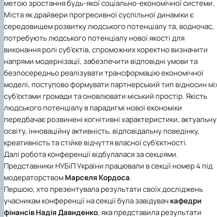
метою зростання будь-якої соціально-економічної системи.
Міста як драйвери прогресивної суспільної динаміки є
середовищем розвитку людського потенціалу та, водночас,
потребують людського потенціалу нової якості для
виконання ролі суб’єктів, спроможних коректно визначити
напрями модернізації, забезпечити відповідні умови та
безпосередньо реалізувати трансформацію економічної
моделі, поступово формувати партнерський тип відносин мі
суб’єктами громади та оновлювати міський простір. Якість
людського потенціалу в парадигмі нової економіки
передбачає розвинені когнітивні характеристики, актуальну
освіту, інноваційну активність, відповідальну поведінку,
креативність та стійке відчуття власної суб’єктності.
Далі робота конференції відбулалася за секціями.
Представники НУБіП України працювали в секції номер 4 під
модераторством
Марселя Кордоса
.
Першою, хто презентувала результати своїх досліджень
учасникам конференції на секції була завідувач
кафедри
фінансів
Надія Давиденко
, яка представила результати