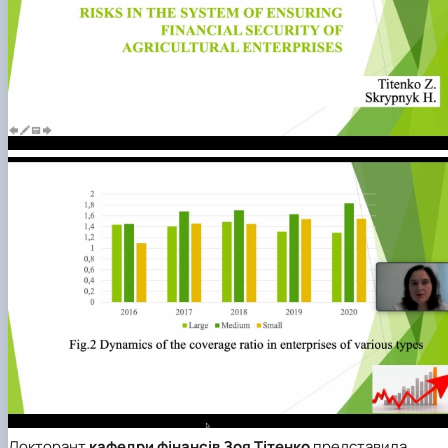
Докторант
кафедри фінансів
Зоя Тітенко
представила