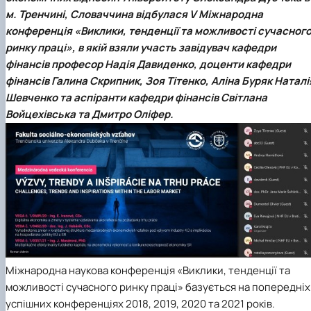
Проєкт «Розвиток лідерських навичок жінок
м. Тренчині, Словаччина відбулася
V Міжнародна
та мереж для забезпечення рівності у …
конференція «Виклики, тенденції та можливості сучасног
ринку праці»
, в якій взяли участь завідувач
кафедри
фінансів
професор
Надія Давиденко
, доценти кафедри
фінансів
Галина Скрипник, Зоя Тітенко, Аліна Буряк Наталі
Шевченко
та аспіранти кафедри фінансів
Світлана
Войцехівська
та
Дмитро Оліфер.
Міжнародна наукова конференція «Виклики, тенденції та
можливості сучасного ринку праці» базується на попередніх
успішних конференціях 2018, 2019, 2020 та 2021 років.