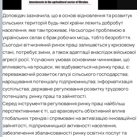
Доповідач зазначила, що в основі відновлення та розвитук
сільських територій будь-якої країни лежить добробут
населення, яке там проживає. На сьогодні проблемою в
українських селах є брак робочих місць, тобто безробіття.
Сьогодні вітчизняний ринок праці залишається у кризовому
стані, потребує зміни, а також адаптації внаслідок військової
агресії росії. У сучасних умовах основними чинниками, що
впливають на процеси, які відбуваються на ринку праці, є:
переважаючий розвиток галузі сільського господарства;
нарощування потенціалу підприємництва; інформатизація
суспільства; державне регулювання розвитку трудового
потенціалу, ринку праці та зайнятості.
Серед інструментів регулювання ринку праці найбільш
перспективними є ті, що враховують об’єктивний вплив
глобальних трендів і спрямовані на активізацію інноваційної
зайнятості, підприємницької активності населення,
забезпечення збалансованості ринку освітніх послуг та