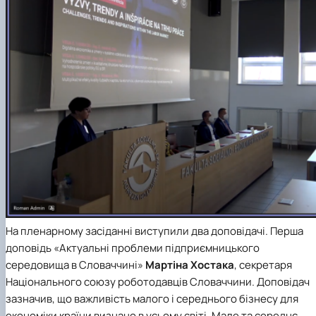
На пленарному засіданні виступили два доповідачі. Перша
доповідь «Актуальні проблеми підприємницького
середовища в Словаччині»
Мартіна Хостака
, секретаря
Національного союзу роботодавців Словаччини. Доповідач
зазначив, що важливість малого і середнього бізнесу для
економіки країни визнано в усьому світі. Мале та середнє