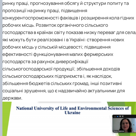
ринку праці, прогнозування обсягу й структури попиту та
пропозиції на ринку праці, підвищення
конкурентоспроможності фахівців і розширення кола гідних
робочих місць. Розвиток органічного сільського
господарства в країнах світу показав низку переваг для села
які можуть бути реалізовані і в Україні: створення нових
робочих місць у сільській місцевості; підвищення
ефективності функціонування малих фермерських
господарств за рахунок диверсифікації
сільськогосподарської продукції; збільшення доходів
сільськогосподарських підприємств і, як наслідок,
збільшення бюджетів сільських громад, інші позитивні
соціальні зрушення, що є надзвичайно актуальними для
держави.