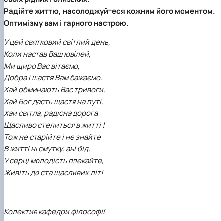
Кафедра англійської філології
Радійте життю, насолоджуйтеся кожним його моментом.
Кафедра фізичної культури і спорту
Оптимізму вам і гарного настрою.
Кафедра філософії та міжнародної
комунікації
У цей святковий світлий день,
Кафедра психології
Коли настав Ваш ювілей,
Кафедра культурології
Ми щиро Вас вітаємо,
Добра і щастя Вам бажаємо.
Хай обминають Вас тривоги,
Хай Бог дасть щастя на путі,
Хай світла, радісна дорога
Щасливо стелиться в житті !
Тож не старійте і не знайте
В житті ні смутку, ані бід,
У серці молодість плекайте,
Живіть до ста щасливих літ!
Колектив кафедри філософії