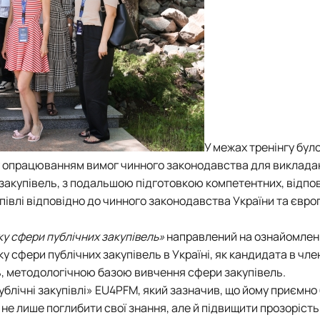
У межах тренінгу бул
у опрацюванням вимог чинного законодавства для виклада
 закупівель, з подальшою підготовкою компетентних, відпо
упівлі відповідно до чинного законодавства України та євр
ку сфери публічних закупівель»
направлений на ознайомлен
 сфери публічних закупівель в Україні, як кандидата в чле
ь, методологічною базою вивчення сфери закупівель.
блічні закупівлі» EU4PFM
, який зазначив, що йому приємно
 не лише поглибити свої знання, але й підвищити прозорість