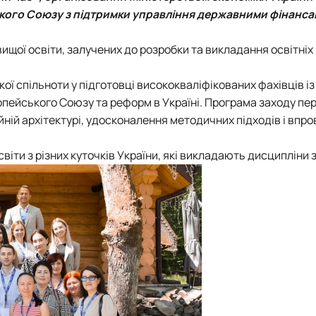
тету
ПАЗ"
ого Союзу з підтримки управління державними фінанса
тку бізнес-систем, кластерів …
ена 75-річчю економічного фак…
ищої освіти, залучених до розробки та викладання освітніх
ї спільноти у підготовці висококваліфікованих фахівців із
ропейського Союзу та реформ в Україні. Програма заходу п
ійній архітектурі, удосконалення методичних підходів і вп
віти з різних куточків України, які викладають дисципліни 