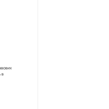
равових
 в