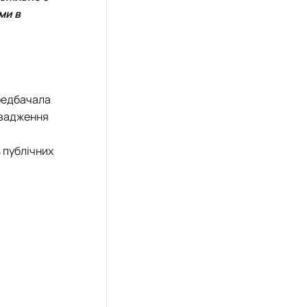
ми в
ередбачала
ровадження
з публічних