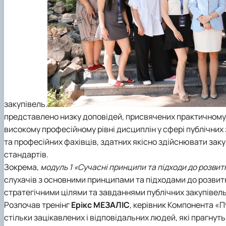
закупівель.
представлено низку доповідей, присвячених практичном
високому професійному рівні дисциплін у сфері публічних
та професійних фахівців, здатних якісно здійснювати зак
стандартів.
Зокрема,
модуль 1 «Сучасні принципи та підходи до розвит
слухачів з основними принципами та підходами до розвитку
стратегічними цілями та завданнями публічних закупівел
Розпочав тренінг
Ерікс МЕЗАЛІС
, керівник
Компонента «Пу
стільки зацікавлених і відповідальних людей, які прагнуть