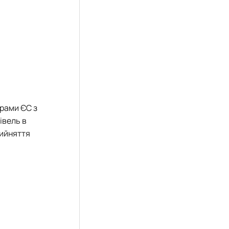
рами ЄС з
івель в
рийняття