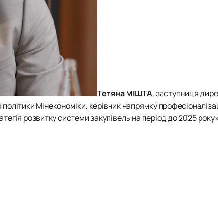
Тетяна МІШТА
, заступниця дир
ї політики Мінеконом
іки, керівник напрямку професіоналізац
тегія розвитку системи закупівель на період до 2025 року»