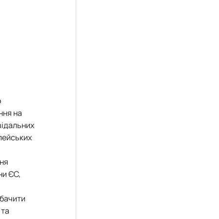
о
ння на
відальних
опейських
ня
ни ЄС,
 бачити
 та