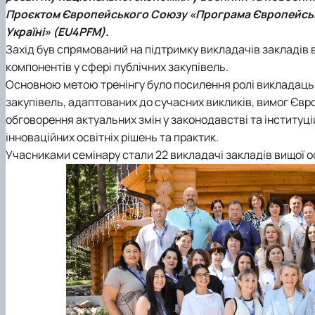
Сенат студенстської організації економічного факуль
Сторінка магістра
Міжкафедральна навчально-наукова лабораторія "ТО
Кафедра банківської справи та страхування
Проєктом Європейського Союзу «Програма Європейськ
Навчально-наукові (виробничі) лабораторії
Вибіркові дисципліни
Міжкафедральна навчально-наукова лабораторія розви
Кафедра готельно-ресторанної справи та туризму
Україні» (EU4PFM).
Неформальна освіта
Міжнародна науково-практична конференція, присвяч
Захід був спрямований на підтримку викладачів закладів в
Корисні посилання
компонентів у сфері публічних закупівель.
Скринька довіри
Основною метою тренінгу було посилення ролі викладацько
закупівель, адаптованих до сучасних викликів, вимог Єв
обговорення актуальних змін у законодавстві та інституц
інноваційних освітніх рішень та практик.
Учасниками семінару стали 22 викладачі закладів вищої ос