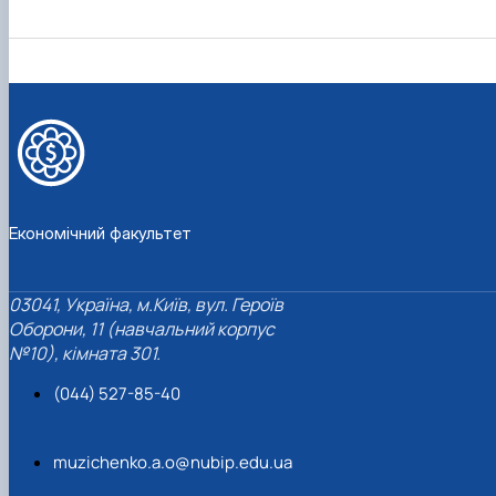
Проєкт «Розвиток лідерських навичок жінок
та мереж для забезпечення рівності у …
Економічний факультет
03041, Україна, м.Київ, вул. Героїв
Оборони, 11 (навчальний корпус
№10), кімната 301.
(044) 527-85-40
muzichenko.a.o@nubip.edu.ua