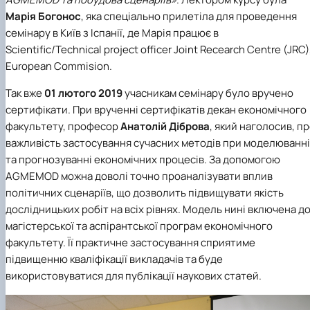
Проєкт «Розвиток лідерських навичок жінок
Марія Богонос
, яка спеціально прилетіла для проведення
та мереж для забезпечення рівності у …
семінару в Київ з Іспанії, де Марія працює в
Scientific/Technical project officer Joint Recearch Centre (JRC)
European Commision.
Так вже
01 лютого 2019
учасникам семінару було вручено
сертифікати. При врученні сертифікатів декан економічного
факультету, професор
Анатолій Діброва
, який наголосив, п
важливість застосування сучасних методів при моделюванні
та прогнозуванні економічних процесів. За допомогою
AGMEMOD можна доволі точно проаналізувати вплив
політичних сценаріїв, що дозволить підвищувати якість
дослідницьких робіт на всіх рівнях. Модель нині включена д
магістерської та аспірантської програм економічного
факультету. Її практичне застосування сприятиме
підвищенню кваліфікації викладачів та буде
використовуватися для публікації наукових статей.