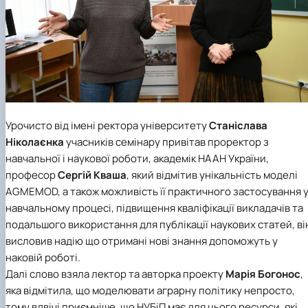
Урочисто від імені ректора університету
Станіслава
Ніколаєнка
учасників семінару привітав проректор з
навчальної і наукової роботи, академік НААН України,
професор
Сергій Кваша
, який відмітив унікальність моделі
AGMEMOD, а також можливість її практичного застосування 
навчальному процесі, підвищення кваліфікації викладачів та
подальшого використання для публікації наукових статей, ві
висловив надію що отримані нові знання допоможуть у
наковій роботі.
Далі слово взяла лектор та авторка проекту
Марія Богонос
,
яка відмітила, що моделювати аграрну політику непросто,
тому вдвічі приємніше, що НУБіП має для цього ресурси, які