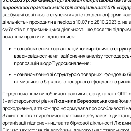
Сенат студенстської організації економічного факуль
Сторінка магістра
Міжкафедральна навчально-наукова лабораторія "ТО
Кафедра банківської справи та страхування
виробничої практики магістрів спеціальності
076 «Підпр
Навчально-наукові (виробничі) лабораторії
Вибіркові дисципліни
Міжкафедральна навчально-наукова лабораторія розви
Кафедра готельно-ресторанної справи та туризму
здобувачі освітнього ступеня «магістр» денної форми нав
Неформальна освіта
Міжнародна науково-практична конференція, присвяч
діяльність» проходили в період з 10.07 по 28.10.2023 р. на
Корисні посилання
суб’єктів підприємницької діяльності, що досягли підприє
Скринька довіри
початком практики, відносились:
- ознайомлення з організаційно-виробничою структур
взаємовідносинами, здійснення аналізу господарсько
пропозицій щодо її удосконалення;
- ознайомлення зі структурою товарних і фондових бір
вітчизняного біржового товарного і фондового ринків
Перед початком виробничої практики з фаху, гарант ОПП «
(магістерського) рівня
Людмила Березовська
ознайомила
проходження, а також проінформувала про особливості нап
З ахист звітів з виробничої практики відбувався в дистанц
організації підприємництва та біржової діяльності
Людмил
Під час захисту звітів здобувачі другого (магістерського)