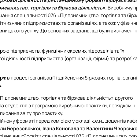
тету
ПАЗ"
иємництво, торгівля та біржова діяльність»
.
Виробничу п
тку бізнес-систем, кластерів …
чання спеціальності 076 «Підприємництво, торгівля та бір
ена 75-річчю економічного фак…
 вітчизняних підприємствах та організаціях, а також у фізичн
мницького успіху.
До основних завдань, що були визначені 
ою підприємств, функціями окремих підрозділів та їх
ї діяльності підприємства (організації, фірми) та розробк
ж в процесі організації і здійснення біржових торгів, орган
.
Підприємництво, торгівля та біржова діяльність» другого
 студентів з програмою виробничої практики, порядком її
исання звіту про практику.
ійному форматі перед комісією у складі к.е.н., доцентів
каф
и Березовської, Івана Коновала
та
Валентини Яворсько
 рівня вищої освіти спеціальності 076 «Підприємництво, тор