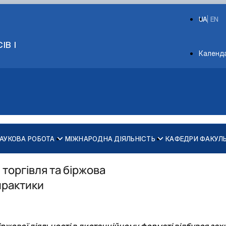
UA
EN
ІВ І
Depart
Календ
АУКОВА РОБОТА
МІЖНАРОДНА ДІЯЛЬНІСТЬ
КАФЕДРИ ФАКУЛ
Проєкт ЄС Erasmus+ «Від теоретично-орієнтованого до 
Історія факультету
Склад Вченої ради економічного факультету
Про Раду молодих вчених
ності
Проєкт «Підтримка жіночого лідерства в освіті»
Видатні випускники економічного факультету
Діяльність Вченої ради економічного факульт
Члени Ради
торгівля та біржова
льного року
Проєкт "Демонстрація інноваційних шляхів вирішення п
Вони нагороджені відзнакою «За заслуги пер
Діяльність Ради
 практики
д занять
Проєкт «Інформаційно-навчальна платформа для фінанс
Пам’яті викладачів, студентів та випускників 
Актуальні наукові події, новини, заходи
ішності студентів
Проєкт «Розвиток лідерських навичок жінок та мереж для
іржової діяльності
в дистанційному форматі відбувся захис