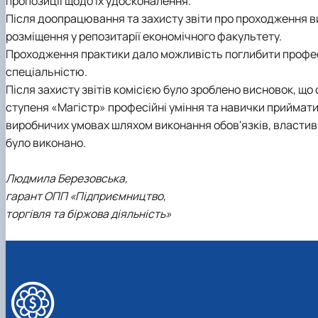
пропозиції щодо їх удосконалення.
Після доопрацювання та захисту звіти про проходження ви
розміщення у репозитарії економічного факультету.
Проходження практики дало можливість поглибити професі
спеціальністю.
Після захисту звітів комісією було зроблено висновок, щ
ступеня «Магістр» професійні уміння та навички приймати 
виробничих умовах шляхом виконання обов'язків, властив
було виконано.
Людмила Березовська,
гарант ОПП «Підприємництво,
торгівля та біржова діяльність»