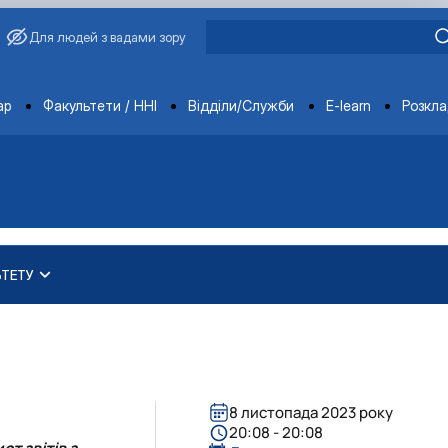
Для людей з вадами зору
ments
ар
Факультети / ННІ
Відділи/Служби
E-learn
Розкл
ЬТЕТУ
практичного навчання в агра…
ету
роблеми забруднення води та…
ед економічним факультетом НУБіП Укра…
ових/кредитних дорадників
економічного факультету – захисник…
 забезпечення рівності у …
8 листопада 2023 року
20:08 - 20:08
т звітів з