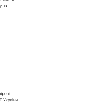
у на
ірені
П України
а