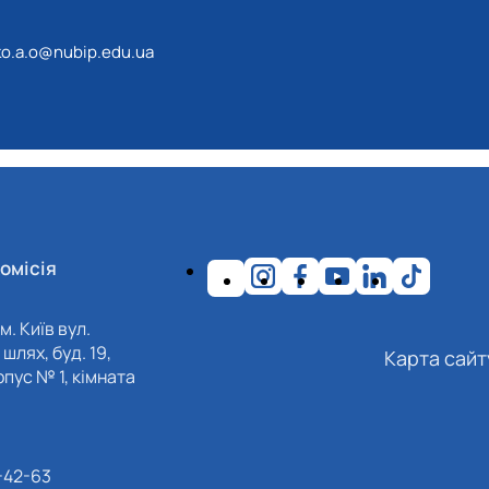
o.a.o@nubip.edu.ua
омісія
м. Київ вул.
шлях, буд. 19,
Карта сайт
пус № 1, кімната
-42-63