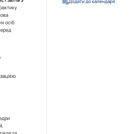
Додати до календаря
рактику
жова
их осіб
перед
а
ізацією
едри
ї.
гівля та