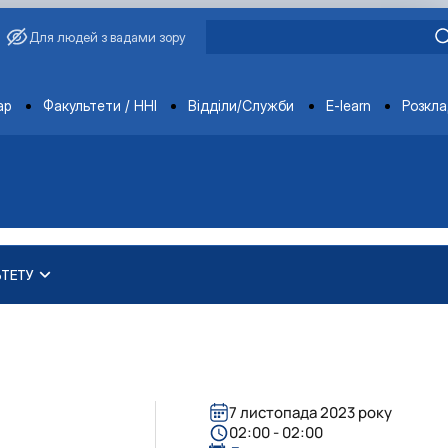
Для людей з вадами зору
ments
ар
Факультети / ННІ
Відділи/Служби
E-learn
Розкл
ЬТЕТУ
практичного навчання в агра…
ету
роблеми забруднення води та…
ед економічним факультетом НУБіП Укра…
ових/кредитних дорадників
економічного факультету – захисник…
 забезпечення рівності у …
7 листопада 2023 року
02:00 - 02:00