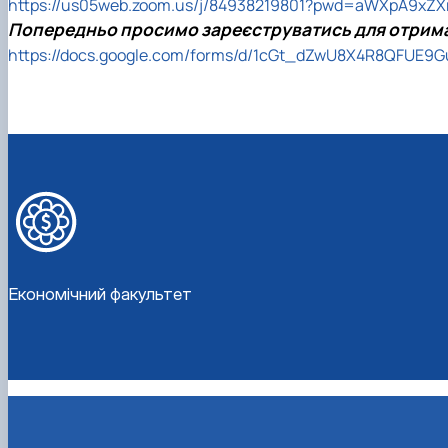
https://us05web.zoom.us/j/84938219801?pwd=aWXpA9xZXr
Попередньо просимо зареєструватись для отрима
https://docs.google.com/forms/d/1cGt_dZwU8X4R8QFUE9
Економічний факультет