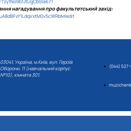
Tzy1No9b1JtUgCbSIa67.1
ння нагадування про факультетський захід:
GuA8dBFvY1LdqVxtM0v5cWRbM/edit
03041, Україна, м.Київ, вул. Героїв
(044) 527
Оборони, 11 (навчальний корпус
№10), кімната 301.
muzichenk