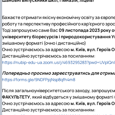
Шановні випускники шкіл, гімназій, ліцеїв!
Сенат студенстської організації економічного факуль
Сторінка магістра
Міжкафедральна навчально-наукова лабораторія "ТО
Кафедра банківської справи та страхування
Навчально-наукові (виробничі) лабораторії
Вибіркові дисципліни
Міжкафедральна навчально-наукова лабораторія розви
Кафедра готельно-ресторанної справи та туризму
Неформальна освіта
Міжнародна науково-практична конференція, присвяч
Бажаєте отримати якісну економічну освіту за євро
Корисні посилання
роботу та перспективу професійного кар’єрного зро
Скринька довіри
Тоді запрошуємо саме Вас
09 листопада 2023 року об
університету біоресурсів і природокористування У
змішаному форматі (очно і дистанційно)
Очно зустрічаємось за адресою
м. Київ, вул. Героїв 
Дистанційно зустрічаємось за посиланням:
https://nubip-edu-ua.zoom.us/j/4693295283?pwd=UVp
Попередньо просимо зареєструватись для отрима
https://forms.gle/9NDFPpjNsp8qfh4m8
Після загальноуніверситетського заходу, запрошує
ФАКУЛЬТЕТУ
, який відбудеться у змішаному форматі 
Очно зустрічаємось за адресою
м. Київ, вул. Героїв 
Дистанційно зустрічаємось за посиланням: