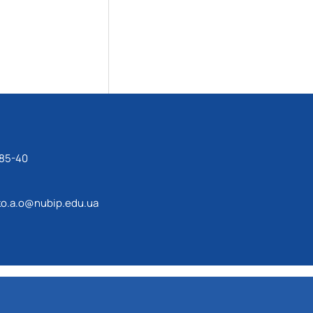
-85-40
o.a.o@nubip.edu.ua