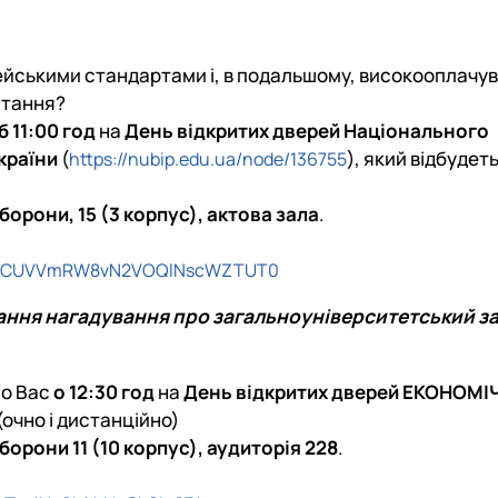
тету
ПАЗ"
тку бізнес-систем, кластерів …
ена 75-річчю економічного фак…
пейськими стандартами і, в подальшому, високооплачу
стання?
 11:00 год
на
День відкритих дверей Національного
країни
(
), який відбудет
https://nubip.edu.ua/node/136755
Оборони, 15 (3 корпус), актова зала
.
lQnlCUVVmRW8vN2VOQlNscWZTUT0
ння нагадування про загальноуніверситетський за
мо Вас
о 12:30 год
на
Д
ень відкритих дверей ЕКОНОМ
(очно і дистанційно)
Оборони 11 (10 корпус), аудиторія 228
.