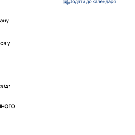
Додати до календаря
вану
ься у
хід:
ІЧНОГО