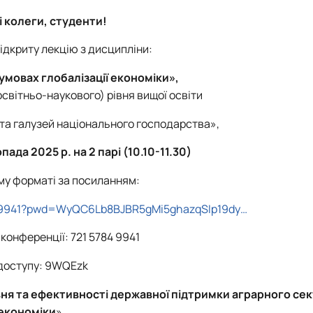
тету
ПАЗ"
тку бізнес-систем, кластерів …
 колеги, студенти!
ена 75-річчю економічного фак…
ідкриту лекцію з дисципліни:
умовах глобалізації економіки»,
освітньо-наукового) рівня вищої освіти
та галузей національного господарства»,
пада 2025 р. на 2 парі (10.10-11.30)
му форматі за посиланням:
7849941?pwd=WyQC6Lb8BJBR5gMi5ghazqSIp19dy…
конференції: 721 5784 9941
доступу: 9WQEzk
івня та ефективності державної підтримки аграрного се
економіки
».