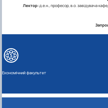
Лектор:
д.е.н., професор, в.о. завідувача ка
Запрош
Економічний факультет