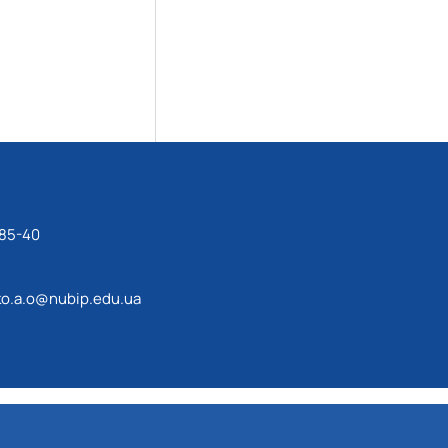
-85-40
o.a.o@nubip.edu.ua