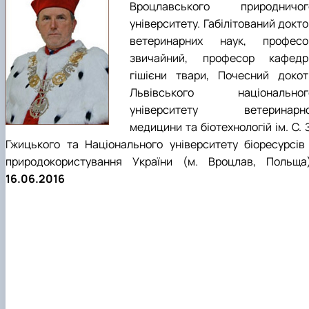
Вроцлавського природничог
університету. Габілітований докт
ветеринарних наук, професо
звичайний, професор кафедр
гішієни твари, Почесний докот
Львівського національног
університету ветеринарно
медицини та біотехнологій ім. С. 
Гжицького та Національного університету біоресурсів 
природокористування України (м. Вроцлав, Польща)
16.06.2016