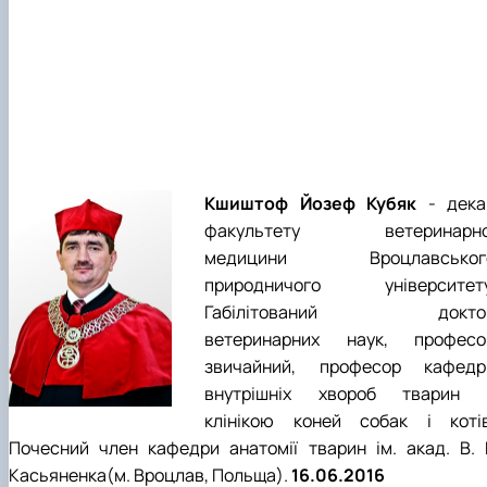
Кшиштоф Йозеф Кубяк
- дека
факультету ветеринарно
медицини Вроцлавськог
природничого університету
Габілітований докто
ветеринарних наук, професо
звичайний, професор кафедр
внутрішніх хвороб тварин 
клінікою коней собак і котів
Почесний член кафедри анатомії тварин ім. акад. В. Г
Касьяненка(м. Вроцлав, Польща).
16.06.2016