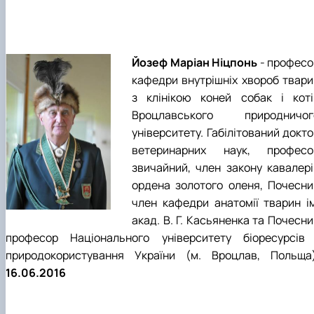
Йозеф Маріан Ніцпонь
- професо
кафедри внутрішніх хвороб твари
з клінікою коней собак і коті
Вроцлавського природничог
університету. Габілітований докт
ветеринарних наук, професо
звичайний, член закону кавалері
ордена золотого оленя, Почесни
член кафедри анатомії тварин ім
акад. В. Г. Касьяненка та Почесн
професор Національного університету біоресурсів 
природокористування України (м. Вроцлав, Польща)
16.06.2016