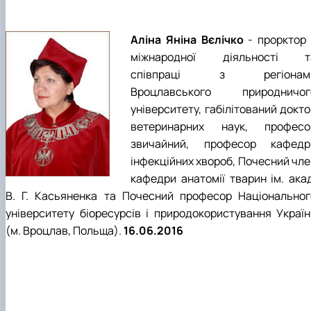
Аліна Яніна Вєлічко
- прорктор 
міжнародної діяльності т
співпраці з регіонам
Вроцлавського природничог
університету, габілітований докт
ветеринарних наук, професо
звичайний, професор кафедр
інфекційних хвороб, Почесний чле
кафедри анатомії тварин ім. акад
В. Г. Касьяненка та Почесний професор Національног
університету біоресурсів і природокористування Україн
(м. Вроцлав, Польща).
16.06.2016