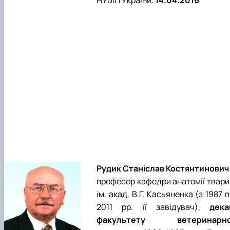
Рудик Станіслав Костянтинович 
професор кафедри анатомії твари
ім. акад. В.Г. Касьяненка (з 1987 
2011 рр. її завідувач),
дека
факультету ветеринарно