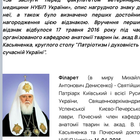
Trust Box
Прейскуранти на послуги
Вступ 2022 рік
Pharmacology
медицини НУБіП України», опис нагрудного знаку д
НОВИНИ
Вступ 2021 рік
неї, а також було визначено перших достойни
Вступ 2020 рік
нагородження цією відзнакою. Вручення перши
Вступ 2019 рік
відзнак відбулося 17 травня 2016 року під час
Вступ 2018 рік
організованого кафедрою анатомії тварин ім. акад В.Г
Касьяненка, круглого столу "Патріотизм і духовність 
сучасній Україні".
Філарет
(в миру Михайл
Антонович Денисенко) - Святійши
Патріарх Київський і всієї Руси
України, Священноархімандри
Успенської Києво-Печерсько
лаври, Почесний член кафедр
анатомії тварин ім. акад. В. Г
Касьяненка та Почесний докто
НУБіП України.
14.04.2016