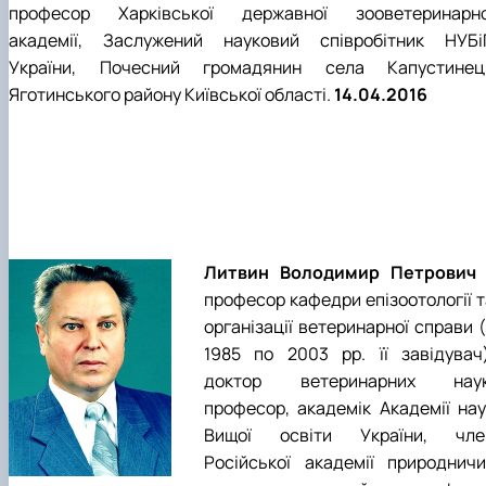
професор Харківської дер­жавної зооветеринарно
академії, Заслужений науковий співро­бітник НУБі
України, Почесний громадянин села Капустинец
Яготинського району Київської області.
14.04.2016
Литвин Володимир Петрович 
професор кафедри епізоотології т
організації ветеринарної справи 
1985 по 2003 рр. її завідувач)
доктор ветеринарних наук
професор, академік Академії нау
Вищої освіти України, чле
Російської академії природничи