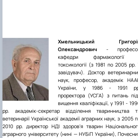
Хмельницький Григорі
Олександрович
- професо
кафедри фармакології 
токсикології (з 1981 по 2005 рр. 
завідувач). Доктор ветеринарни
наук, професор, академік НАА
України, у 1986 - 1991 рр
проректора (УСГА) з питань під
вищення кваліфікації, у 1991 - 19
рр. академік-секретар відділення тваринництва т
ветеринарії Української академії аграр­них наук, з 2005 
2010 рр. директор НДІ здоров'я тварин Національног
аграрного університету (нині — НУБіП Украї­ни), Почесни