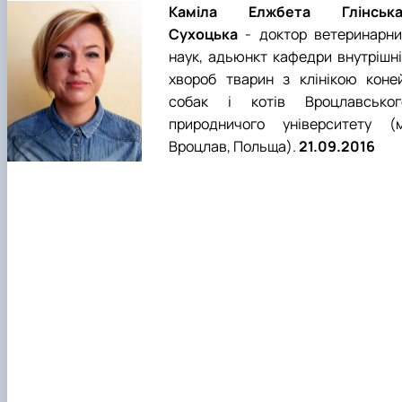
Каміла Елжбета Глінська
Сухоцька
- доктор ветеринарни
наук, адьюнкт кафедри внутрішні
хвороб тварин з клінікою коней
собак і котів Вроцлавськог
природничого університету (м
Вроцлав, Польща).
21.09.2016