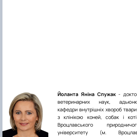
Йоланта Яніна Спужак
- докто
ветеринарних наук, адьюнк
кафедри внутрішніх хвороб твари
з клінікою коней, собак і коті
Вроцлавського природничог
університету (м. Вроцлав