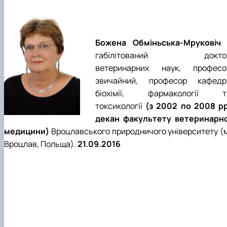
Божена Обміньська-Мруковіч
габілітований докто
ветеринарних наук, професо
звичайний, професор кафедр
біохімії, фармакології т
токсикології
(з 2002 по 2008 рр
декан факультету ветеринарно
медицини)
Вроцлавського природничого університету (м
Вроцлав, Польща).
21.09.2016