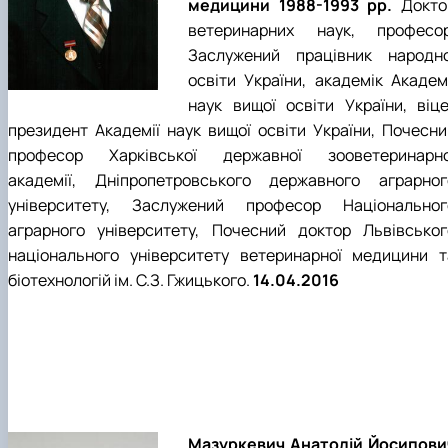
медицини 1988-1993 рр.
Докто
ветеринарних наук, професор
Заслужений працівник народно
освіти України, академік Академі
наук вищої освіти України, віце
президент Академії наук вищої освіти України, Почесни
професор Харківської державної зооветеринарно
академії, Дніпропетровського державного аграрног
університету, Заслужений професор Національног
аграрного університету, Почесний доктор Львівськог
національного університету ветеринарної медицини т
біотехнологій ім. С.З. Гжицького.
14.04.2016
Мазуркевич Анатолій Йосипови