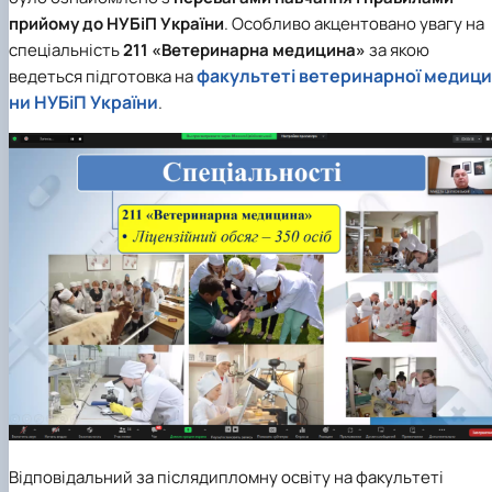
прийому до НУБіП України
. Особливо акцентовано увагу на
спеціальність
211 «Ветеринарна медицина»
за якою
факультеті ветеринарної медици
ведеться підготовка на
ни НУБіП України
.
Відповідальний за післядипломну освіту на факультеті