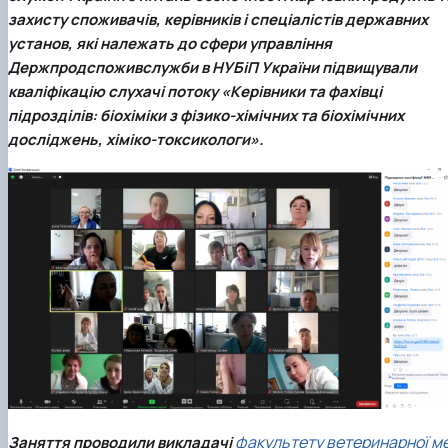
Trust Box
Прейскуранти на послуги
Вступ 2022 рік
Pharmacology
захисту споживачів, керівників і спеціалістів державних
НОВИНИ
Вступ 2021 рік
установ, які належать до сфери управління
Вступ 2020 рік
Держпродспоживслужби
в НУБіП України підвищували
Вступ 2019 рік
кваліфікацію слухачі потоку «Керівники та фахівці
Вступ 2018 рік
підрозділів: біохіміки з фізико-хімічних та біохімічних
досліджень, хіміко-токсикологи».
факультету ветеринарної м
Заняття проводили викладачі