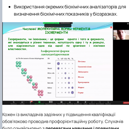
Використання окремих біохімічних аналізаторів для
визначення біохімічних показників у біозразках.
Кожен із викладачів задіяних у підвищення кваліфікації
обов’язково проводив профорієнтаційну роботу. Слухачів
було ознайомлено з
перевагами навчання і правилами