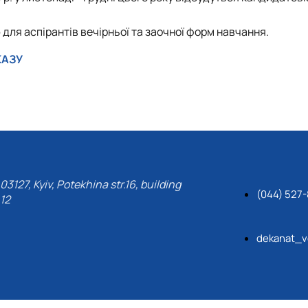
logy
Вступ 2018 рік
о
для аспірантів вечірньої та заочної форм навчання.
dservice"
КАЗУ
lty of Veterinary Medic…
03127, Kyiv, Potekhina str.16, building
(044) 527
12
dekanat_v