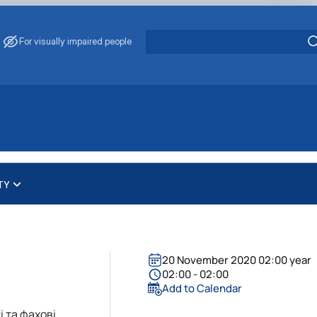
For visually impaired people
TY
нтру "Ветмедсервіс"
 комісії
авців
Ветмедсервіс"
чної комісії
ром "Ветмедсервіс"
20 November 2020 02:00 year
02:00 - 02:00
Add to Calendar
і та фахові