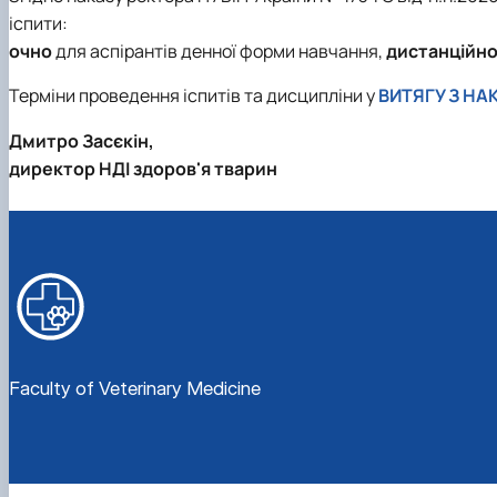
Curriculum and Methodology Committee
Elective Courses in Veterinary Medicine
Department of Physiology of Vertebrates and Pharmaco
іспити:
Employers' Council
Public Lectures
очно
для аспірантів денної форми навчання,
дистанційн
Educational-Scientific-Production Clinical Center "Vetme
Portfolio of Higher Education Students
Терміни проведення іспитів та дисципліни у
ВИТЯГУ З НА
Leadership & Staff
Information for Students
Our Alumni
Professional Practice
Дмитро Засєкін,
Contact Information
директор НДІ здоров'я тварин
They were awarded the distinction "For Merit to the Facu
Trust Box
Faculty of Veterinary Medicine