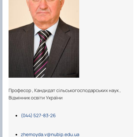
ідентифікації сортів рослин"
І міжнародна конференція присвячена 90-
річчю від дня народження вченого М.О. Зе…
Професор
,
Кандидат сільськогосподарських наук
,
Відмінник освіти України
(044) 527-83-26
zhemoyda.v@nubip.edu.ua