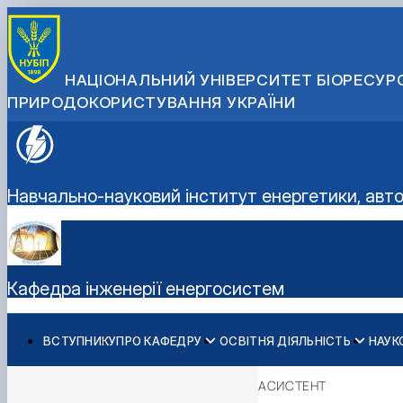
НАЦІОНАЛЬНИЙ УНІВЕРСИТЕТ БІОРЕСУРС
ПРИРОДОКОРИСТУВАННЯ УКРАЇНИ
Навчально-науковий інститут енергетики, авт
Кафедра інженерії енергосистем
ВСТУПНИКУ
ПРО КАФЕДРУ
ОСВІТНЯ ДІЯЛЬНІСТЬ
НАУК
Історія кафедри
Освітні програми
Наукові напрями
Проект енергетичної безпеки
Підвищення кваліфікації "Енергетичне обстеження буд
Склад кафедри
Навчальні лабораторії
Проєктна діяльність
Підвищення кваліфікації "Енергетичний менеджмент"
АСИСТЕНТ