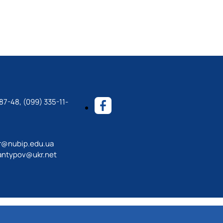
87-48, (099) 335-11-
r@nubip.edu.ua
antypov@ukr.net