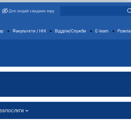
Для людей з вадами зору
ments
ар
Факультети / ННІ
Відділи/Служби
E-learn
Розкл
ESS
ПОСЛУГИ