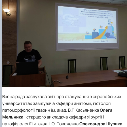
Вчена рада заслухала звіт про стажування в європейських
університетах завідувача кафедри анатомії, гістології і
патоморфології тварин ім. акад. В.Г. Касьяненка
Олега
Мельника
і старшого викладача кафедри хірургії і
патофізіології ім. акад. І.О. Поваженка
Олександра Шупика
.