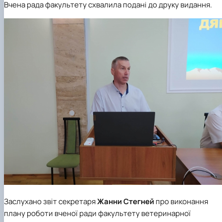
Вчена рада факультету схвалила подані до друку видання.
Заслухано звіт секретаря
Жанни Стегней
про виконання
плану роботи вченої ради факультету ветеринарної