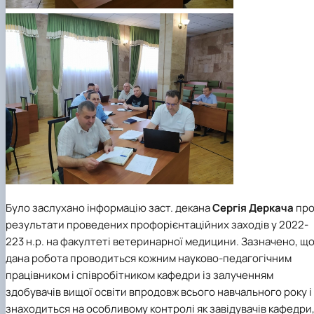
Було заслухано інформацію заст. декана
Сергія Деркача
пр
результати проведених профорієнтаційних заходів у 2022-
223 н.р. на факултеті ветеринарної медицини. Зазначено, щ
дана робота проводиться кожним науково-педагогічним
працівником і співробітником кафедри із залученням
здобувачів вищої освіти впродовж всього навчального року і
знаходиться на особливому контролі як завідувачів кафедри