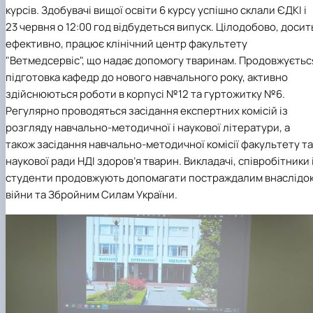
курсів. Здобувачі вищої освіти 6 курсу успішно склали ЄДКІ і
23 червня о 12:00 год відбудеться випуск. Цілодобово, досит
ефективно, працює клінічний центр факультету
"Ветмедсервіс", що надає допомогу тваринам. Продовжуєтьс
підготовка кафедр до нового навчального року, активно
здійснюються роботи в корпусі №12 та гуртожитку №6.
Регулярно проводяться засідання експертних комісій із
розгляду навчально-методичної і наукової літератури, а
також засідання навчально-методичної комісії факультету та
наукової ради НДІ здоров’я тварин. Викладачі, співробітники 
студенти продовжують допомагати постраждалим внаслідо
війни та Збройним Силам України.