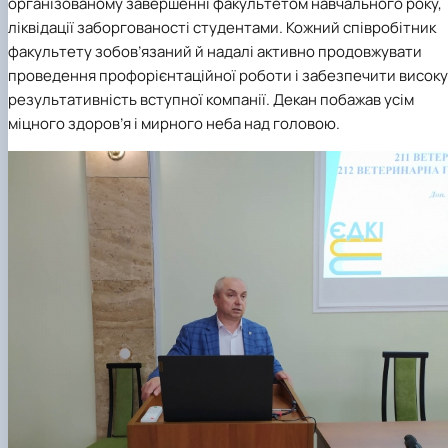
організованому завершенні факультетом навчального року,
ліквідації заборгованості студентами. Кожний співробітник
факультету зобов’язаний й надалі активно продовжувати
проведення профорієнтаційної роботи і забезпечити високу
результативність вступної компанії. Декан побажав усім
міцного здоров’я і мирного неба над головою.