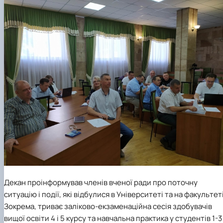
факультетом ветеринарної медицини …
НОВИНИ
Вступ 2022 рік
Скринька довіри
Вступ 2021 рік
Вступ 2020 рік
Вступ 2019 рік
Вступ 2018 рік
Декан проінформував членів вченої ради про поточну
ситуацію і події, які відбулися в Університеті та на факультеті
Зокрема, триває заліково-екзаменаційна сесія здобувачів
вищої освіти 4 і 5 курсу та навчальна практика у студентів 1-3