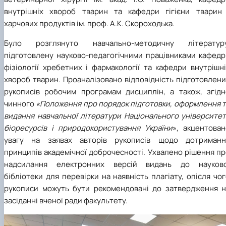
внутрішніх хвороб тварин та кафедри гігієни тварин 
харчових продуктів ім. проф. А.К. Скороходька.
Було розглянуто навчально-методичну літературу
підготовлену науково-педагогічними працівниками кафедр
фізіології хребетних і фармакології та кафедри внутрішн
хвороб тварин. Проаналізовано відповідність підготовлен
рукописів робочим програмам дисциплін, а також, згідн
чинного
«Положення про порядок підготовки, оформлення 
видання навчальної літератури Національного університет
біоресурсів і природокористування України
», акцентован
увагу на заявах авторів рукописів щодо дотриманн
принципів академічної доброчесності. Ухвалено рішення п
надсилання електронних версій видань до науково
бібліотеки для перевірки на наявність плагіату, опісля чо
рукописи можуть бути рекомендовані до затвердження н
засіданні вченої ради факультету.