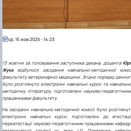
факультетом ветеринарної медицини …
НОВИНИ
Вступ 2022 рік
Скринька довіри
Вступ 2021 рік
Вступ 2020 рік
Вступ 2019 рік
Вступ 2018 рік
ср, 15 жов 2025 - 14:23
13 жовтня за головування заступника декана, доцента
Юрі
Жука
відбулося засідання навчально-методичної комісі
факультету ветеринарної медицини. Згідно порядку денног
було розглянуто електронні навчальні курси та навчально
методичну літературу, підготовлені науково-педагогічним
працівниками факультету.
На засіданні навчально-методичної комісії було розгляну
електронні навчальні курси, підготовлені до атестації
переатестації науково-педагогічними працівниками кафедр
ветеринарної хірургії ім. акад. І.О. Поваженка, кафедр