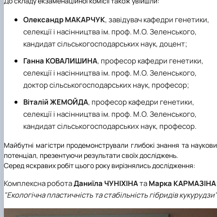
До складу екзаменаційної комісії також увійшли:
Олександр МАКАРЧУК
, завідувач кафедри генетики,
селекції і насінництва ім. проф. М.О. Зеленського,
кандидат сільськогосподарських наук, доцент;
Ганна КОВАЛИШИНА
, професор кафедри генетики,
селекції і насінництва ім. проф. М.О. Зеленського,
доктор сільськогосподарських наук, професор;
Віталій ЖЕМОЙДА
, професор кафедри генетики,
селекції і насінництва ім. проф. М.О. Зеленського,
кандидат сільськогосподарських наук, професор.
Майбутні магістри продемонстрували глибокі знання та науков
потенціал, презентуючи результати своїх досліджень.
Серед яскравих робіт цього року вирізнялись дослідження:
Комплексна робота
Даниїла ЧУНІХІНА
та
Марка КАРМАЗІНА
"Екологічна пластичність та стабільність гібридів кукурудзи