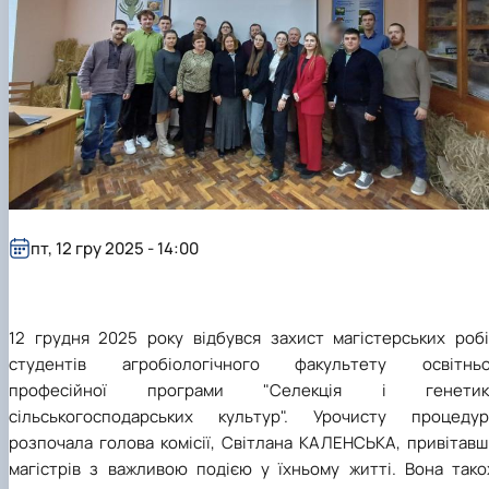
ідентифікації сортів рослин"
І міжнародна конференція присвячена 90-
річчю від дня народження вченого М.О. Зе…
пт, 12 гру 2025 - 14:00
12 грудня 2025 року відбувся захист магістерських робі
студентів агробіологічного факультету освітньо
професійної програми "Селекція і генетик
сільськогосподарських культур". Урочисту процедур
розпочала голова комісії, Світлана КАЛЕНСЬКА, привітавш
магістрів з важливою подією у їхньому житті. Вона тако