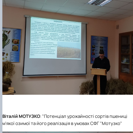
Віталій МОТУЗКО
: "Потенціал урожайності сортів пшениці
м'якої озимої та його реалізація в умовах СФГ "Мотузко"