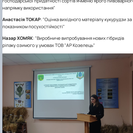
господарської придатності сортів ячменю ярого пивоварног
напрямку використання"
Анастасія ТОКАР
: "Оцінка вихідного матеріалу кукурудзи за
показником посухостійкості"
Назар ХОМЯК
: "Виробниче випробування нових гібридів
ріпаку озимого у умовах ТОВ "АР Козелець"