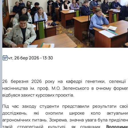
ідентифікації сортів рослин"
І міжнародна конференція присвячена 90-
річчю від дня народження вченого М.О. Зе…
чт, 26 бер 2026 - 13:30
26 березня 2026 року на кафедрі генетики, селекції 
насінництва ім. проф. М.О. Зеленського в очному формат
відбувся захист курсових проєктів.
Під час заходу студенти представили результати свої
досліджень, які охопили широке коло актуальни
агрономічних питань. Зокрема, значна увага була приділе
такій стратегічній культурі, як соняшник.
Володими