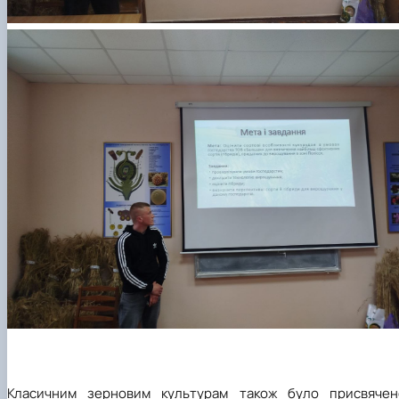
Класичним зерновим культурам також було присвячен