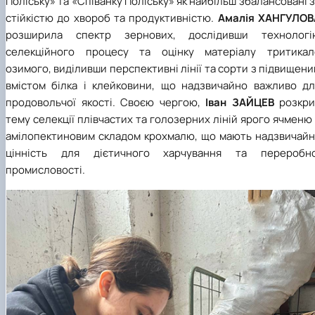
Поліську» та «Співанку Поліську» як найбільш збалансовані 
стійкістю до хвороб та продуктивністю.
Амалія ХАНГУЛОВ
розширила спектр зернових, дослідивши технологі
селекційного процесу та оцінку матеріалу тритикал
озимого, виділивши перспективні лінії та сорти з підвищен
вмістом білка і клейковини, що надзвичайно важливо дл
продовольчої якості. Своєю чергою,
Іван ЗАЙЦЕВ
розкри
тему селекції плівчастих та голозерних ліній ярого ячменю
амілопектиновим складом крохмалю, що мають надзвичайн
цінність для дієтичного харчування та переробно
промисловості.