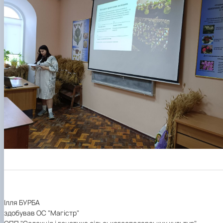
Ілля БУРБА
здобував ОС "Магістр"