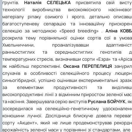
ґрунтів.
Наталія СЕЛЕЦЬКА
присвятила свій висту
технології виробництва високоякісного насіннєвог
матеріалу ріпаку озимого і ярого, детально описавш
багатоступеневу сепарацію та інноваційну прискорен
селекцію за методикою «Speed breeding» .
Аліна КОВБ
розкрила тему порівняльної оцінки сортів сої в умова
Хмельниччини, проаналізувавши адаптивніст
ранньостиглих та середньостиглих генотипів д
температурних стресів, визначивши сорти «Езра» та «Аріс
як найбільш перспективні.
Оксана ПЕРЕПЕЛИЦЯ
занурил
слухачів в особливості селекційного процесу люцерн
синьогібридної, успішно оцінивши експериментальні зразк
за елементами продуктивності та виділивш
високопродуктивні лінії з відмінним приростом зеленої ма
та насіння. Завершувала серію виступів
Руслана БОЙЧУК
, я
зосередилася на селекційно-генетичному удосконаленн
конюшини лучної. Дослідниця блискуче довела переваг
сорту «Акцент», який не лише продемонстрував рекордн
врожайність зеленої маси у порівнянні зі стандартами, але