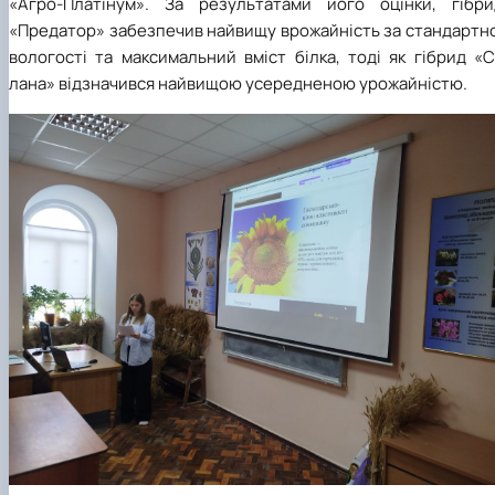
«Агро-Платінум». За результатами його оцінки, гібри
«Предатор» забезпечив найвищу врожайність за стандартно
вологості та максимальний вміст білка, тоді як гібрид «
лана» відзначився найвищою усередненою урожайністю.