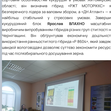
області; він визначив гібрид «РЖТ МОТОРІККС» я
безперечного лідера за валовим збором, а «ДН Атлант» — 
найбільш стабільний у стресових умовах. Заверши
кукурудзяний блок
Ярослав ВЛАХНО
масштабни
виробничим випробуванням гібридів різних груп стиглості 
Чернігівщині. Він обґрунтував економічну доцільніст
використання ранньостиглого гібрида «P 8604», який завдя
швидкій вологовіддачі дозволяє суттєво зекономити ресур
під час післязбирального досушування зерна.