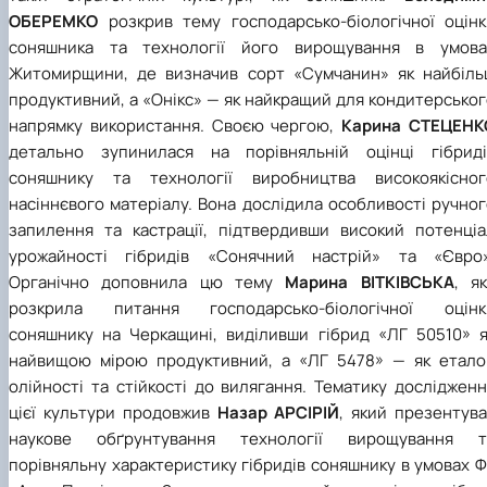
ОБЕРЕМКО
розкрив тему господарсько-біологічної оцінк
соняшника та технології його вирощування в умова
Житомирщини, де визначив сорт «Сумчанин» як найбіль
продуктивний, а «Онікс» — як найкращий для кондитерсько
напрямку використання. Своєю чергою,
Карина СТЕЦЕНК
детально зупинилася на порівняльній оцінці гібриді
соняшнику та технології виробництва високоякісног
насіннєвого матеріалу. Вона дослідила особливості ручно
запилення та кастрації, підтвердивши високий потенціа
урожайності гібридів «Сонячний настрій» та «Євро»
Органічно доповнила цю тему
Марина ВІТКІВСЬКА
, я
розкрила питання господарсько-біологічної оцінк
соняшнику на Черкащині, виділивши гібрид «ЛГ 50510» я
найвищою мірою продуктивний, а «ЛГ 5478» — як етало
олійності та стійкості до вилягання. Тематику досліджен
цієї культури продовжив
Назар АРСІРІЙ
, який презентув
наукове обґрунтування технології вирощування т
порівняльну характеристику гібридів соняшнику в умовах 