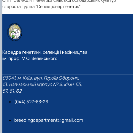
ОПП "Селекція і генетика сільськогосподарських культур"
староста гуртка "Селекціонер генетик"
Кафедра генетики, селекції і насінництва
ім. проф. М.О. Зеленського
03041, м. Київ, вул. Героїв Оборони,
13. навчальний корпус № 4, кімн. 55,
57, 61, 62
(044) 527-83-26
breedingdepartment@gmail.com