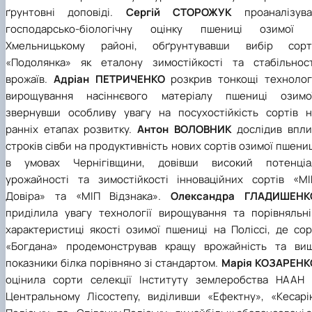
ґрунтовні доповіді.
Сергій СТОРОЖУК
проаналізува
господарсько-біологічну оцінку пшениці озимої 
Хмельницькому районі, обґрунтувавши вибір сорт
«Подолянка» як еталону зимостійкості та стабільност
врожаїв.
Адріан ПЕТРИЧЕНКО
розкрив тонкощі технологі
вирощування насіннєвого матеріалу пшениці озимої
звернувши особливу увагу на посухостійкість сортів н
ранніх етапах розвитку.
Антон ВОЛОВНИК
дослідив впли
строків сівби на продуктивність нових сортів озимої пшени
в умовах Чернігівщини, довівши високий потенціа
урожайності та зимостійкості інноваційних сортів «МІ
Довіра» та «МІП Відзнака».
Олександра ГЛАДИШЕНК
приділила увагу технології вирощування та порівняльні
характеристиці якості озимої пшениці на Поліссі, де сор
«Богдана» продемонстрував кращу врожайність та вищ
показники білка порівняно зі стандартом.
Марія КОЗАРЕНК
оцінила сорти селекції Інституту землеробства НААН 
Центральному Лісостепу, виділивши «Ефектну», «Кесарі