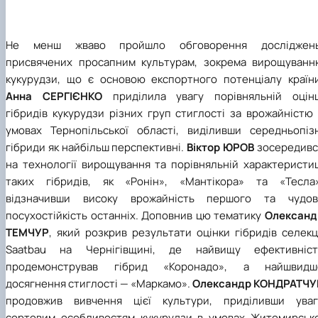
Не менш жваво пройшло обговорення досліджень
присвячених просапним культурам, зокрема вирощуванн
кукурудзи, що є основою експортного потенціалу країни
Анна СЕРГІЄНКО
приділила увагу порівняльній оцінц
гібридів кукурудзи різних груп стиглості за врожайністю
умовах Тернопільської області, виділивши середньопізн
гібриди як найбільш перспективні.
Віктор ЮРОВ
зосередивс
на технології вирощування та порівняльній характеристиц
таких гібридів, як «Ронін», «Мантікора» та «Тесла»
відзначивши високу врожайність першого та чудов
посухостійкість останніх. Доповнив цю тематику
Олександ
ТЕМЧУР
, який розкрив результати оцінки гібридів селекц
Saatbau на Чернігівщині, де найвищу ефективніст
продемонстрував гібрид «Коронадо», а найшвидш
досягнення стиглості — «Маркамо».
Олександр КОНДРАТЧУ
продовжив вивчення цієї культури, приділивши уваг
сортовим особливостям кукурудзи в умовах Житомирсько