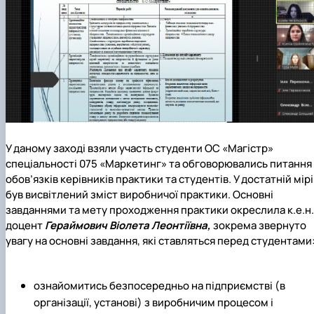
У даному заході взяли участь студенти ОС «Магістр»
спеціальності 075 «Маркетинг» та обговорювались питання
обов’язків керівників практики та студентів. У достатній мірі
був висвітлений зміст виробничої практики. Основні
завданнями та мету проходження практики окреслила к.е.н.
доцент
Гераймович Віолета Леонтіївна,
зокрема звернуто
увагу на основні завдання, які ставляться перед студентами
ознайомитись безпосередньо на підприємстві (в
організації, установі) з виробничим процесом і