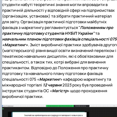
студенти набуті теоретичні знання могли впровадити в
практичній діяльності у відповідній сфері на підприємствах
(організаціях, установах) та зібрати практичний матеріал
для звіту. Організація практичної підготовки майбутніх
фахівців з маркетингу регламентується "
Положенням про
практичну підготовку студентів НУБіП України"
та
навчальним планом підготовки фахівців спеціальності 075
«Маркетинг»
. Зміст виробничої практики здобувачів другог
(магістерського) рівня вищої освіти визначений переліком і
тематикою навчальних дисциплін, які є обов'язковими для
спеціальності, а також тих, котрі вибрані для вивчення
практикантом. Відповідно до Положення про практичну
підготовку та навчального плану підготовки фахівців
спеціальності 075 «
Маркетинг
» кафедрою маркетингу та
міжнародної торгівлі
12 червня
2023 року був проведений
інструктаж студентів ОС «
Магістр
» щодо проходження
виробничої практики.