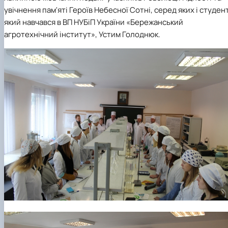
факультетом ветеринарної медицини …
НОВИНИ
Вступ 2022 рік
увічнення пам'яті Героїв Небесної Сотні, серед яких і студент
Скринька довіри
Вступ 2021 рік
який навчався в ВП НУБіП України «Бережанський
Вступ 2020 рік
агротехнічний інститут», Устим Голоднюк.
Вступ 2019 рік
Вступ 2018 рік