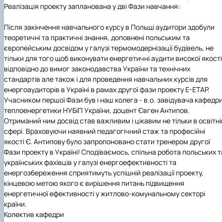
Реалізація проекту запланована у дві Фази навчання:
Після закінчення навчального курсу в Польщі аудитори здобули
теоретичні та практичні знання, доповнені польським та
європейським досвідом у галузі термомодернізації будівель, не
тільки для того щоб виконувати енергетичні аудити високої якості
відповідно до вимог законодавства України та технічних
стандартів але також і для проведення навчальних курсів для
енергоаудиторів в Україні в рамах другої фази проекту E-ETAP.
Учасником першої Фази був і наш колега - в.о. завідувача кафедр
теплоенергетики НУБіП України, доцент Євген Антипов.
Отриманий ним досвід став важливим і цікавим не тільки в освітні
сфері. Враховуючи наявний педагогічний стаж та професійні
якості Є. Антипову було запропоновано стати тренером другої
Фази проекту в Україні! Сподіваємось, спільна робота польських т
українських фахівців у галузі енергоефективності та
енергозбереження сприятимуть успішній реалізації проекту,
кінцевою метою якого є вирішення питань підвищення
енергетичної ефективності у житлово-комунальному секторі
країни.
Колектив кафедри