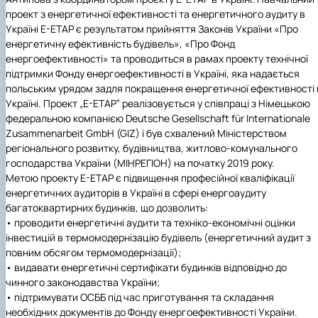
Навчальні та виробничі практики -
проект з енергетичної ефективності та енергетичного аудиту в
"Теплоенергетика"
Україні Е-ЕТАР є результатом прийняття Законів України «Про
Вибіркові дисципліни
енергетичну ефективність будівель», «Про Фонд
енергоефективності» та проводиться в рамах проекту технічної
підтримки Фонду енергоефективності в Україні, яка надається
польським урядом задля покращення енергетичної ефективності 
Україні. Проект „E-ETAP” реалізовується у співпраці з Німецькою
федеральною компанією Deutsche Gesellschaft für Internationale
Zusammenarbeit GmbH (GIZ) i був схвалений Міністерством
регіонального розвитку, будівництва, житлово-комунального
господарства України (МІНРЕГІОН) на початку 2019 року.
Метою проекту E-ETAP є підвищення професійної кваліфікації
енергетичних аудиторів в Україні в сфері енергоаудиту
багатоквартирних будинків, що дозволить:
• проводити енергетичні аудити та техніко-економічні оцінки
інвестицій в термомодернізацію будівель (енергетичний аудит з
повним обсягом термомодернізації);
• видавати енергетичні сертифікати будинків відповідно до
чинного законодавства України;
• підтримувати ОСББ під час приготування та складання
необхідних документів до Фонду енергоефективності України.