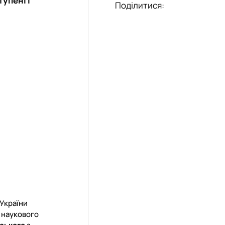
упені і
Поділитися:
 України
ї наукового