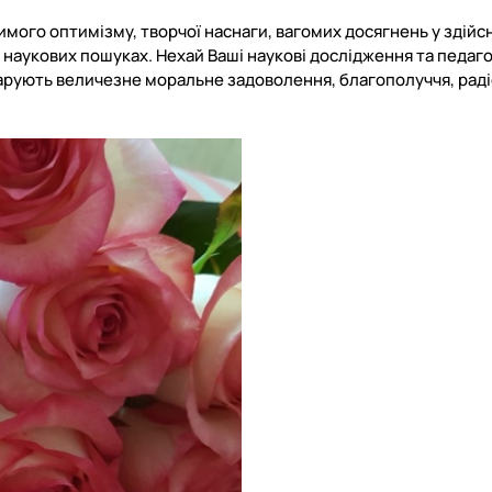
имого оптимізму, творчої наснаги, вагомих досягнень у здійс
 й наукових пошуках. Нехай Ваші наукові дослідження та педаго
дарують величезне моральне задоволення, благополуччя, радіс