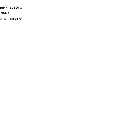
ненні всього
гічна
ть і повагу!