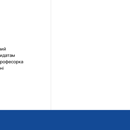
вий
дидатам
професорка
ні