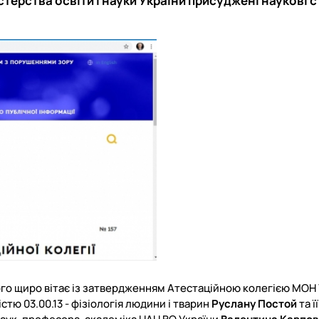
терства освіти і науки України присуджені наукові ст
роходька
Вступ 2019 рік
Вступ 2018 рік
ндовані вченою радою факультет…
льтетом ветеринарної медицини …
Гулого щиро вітає із затвердженням Атестаційною колегією МОН
тю 03.00.13 - фізіологія людини і тварин
Руслану Постой
та ї