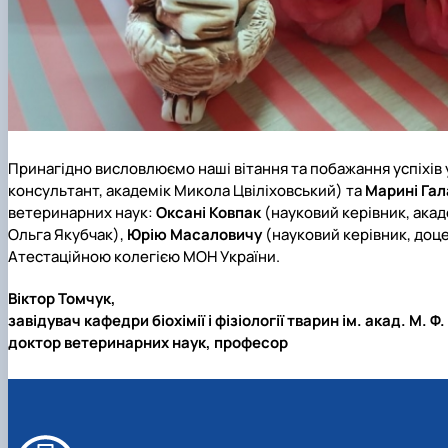
Принагідно висловлюємо наші вітання та побажання успіхів
консультант, академік Микола Цвіліховський) та
Марині Гал
ветеринарних наук:
Оксані Ковпак
(науковий керівник, ака
Ольга Якубчак),
Юрію Масаловичу
(науковий керівник, доце
Атестаційною колегією МОН України.
Віктор Томчук,
завідувач кафедри біохімії і фізіології тварин ім. акад. М. Ф.
доктор ветеринарних наук, професор