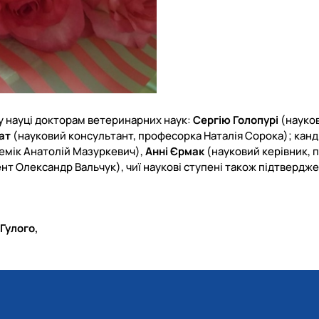
 у науці докторам ветеринарних наук:
Сергію Голопурі
(науко
ат
(науковий консультант, професорка Наталія Сорока); кан
демік Анатолій Мазуркевич),
Анні Єрмак
(науковий керівник, 
нт Олександр Вальчук), чиї наукові ступені також підтвердже
 Гулого,