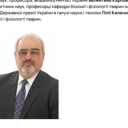
аук, професора, академіка НАН ВО України
В
алентина Карпов
них наук, професорці кафедри біохімії і фізіології тварин і
Державної премії України в галузі науки і техніки
Лілії Калач
і фізіології тварин.