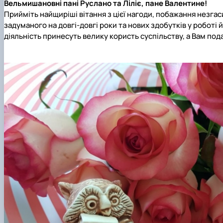
Вельмишановні пані Руслано та Ліліє, пане Валентине!
Прийміть найщиріші вітання з цієї нагоди, побажання незгас
задуманого на довгі-довгі роки та нових здобутків у роботі
діяльність принесуть велику користь суспільству, а Вам по