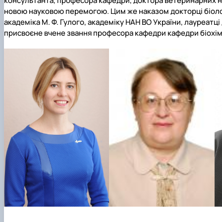
консультанта, професора кафедри, доктора ветеринарних н
новою науковою перемогою. Цим же наказом докторці біологіч
академіка М. Ф. Гулого, академіку НАН ВО України, лауреатці 
присвоєне вчене звання професора кафедри кафедри біохімії 