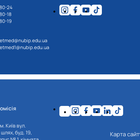
-80-24
80-18
80-19
etmed@nubip.edu.ua
etmed1@nubip.edu.ua
омісія
м. Київ вул.
шлях, буд. 19,
Карта сайт
пус № 1, кімната