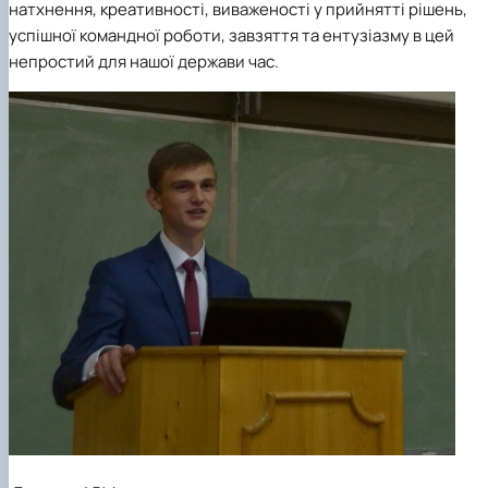
факультетом ветеринарної медицини …
НОВИНИ
натхнення, креативності, виваженості у прийнятті рішень,
Вступ 2022 рік
Скринька довіри
Вступ 2021 рік
успішної командної роботи, завзяття та ентузіазму в цей
Вступ 2020 рік
непростий для нашої держави час.
Вступ 2019 рік
Вступ 2018 рік