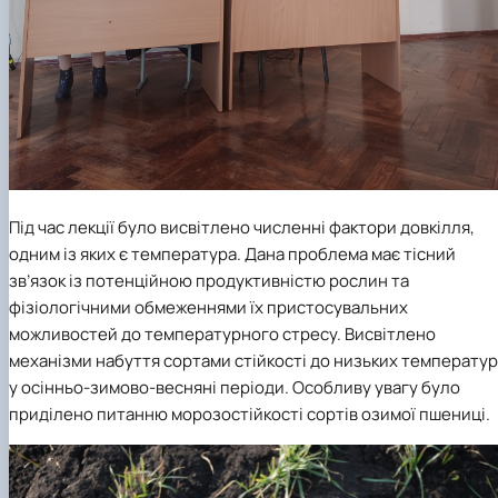
Під час лекції було висвітлено численні фактори довкілля,
одним із яких є температура. Дана проблема має тісний
зв’язок із потенційною продуктивністю рослин та
фізіологічними обмеженнями їх пристосувальних
можливостей до температурного стресу. Висвітлено
механізми набуття сортами стійкості до низьких температур
у осінньо-зимово-весняні періоди. Особливу увагу було
приділено питанню морозостійкості сортів озимої пшениці.