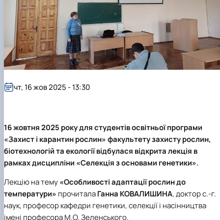
ідентифікації сортів рослин"
І міжнародна конференція присвячена 90-
річчю від дня народження вченого М.О. Зе…
чт, 16 жов 2025 - 13:30
16 жовтня 2025 року для студентів освітньої програми
«Захист і карантин рослин» факультету захисту рослин,
біотехнологій та екології відбулася відкрита лекція в
рамках дисципліни «Селекція з основами генетики».
Лекцію на тему
«Особливості адаптації рослин до
температури»
прочитала
Ганна КОВАЛИШИНА
, доктор с.-г.
наук, професор кафедри генетики, селекції і насінництва
імені професора М.О. Зеленського.