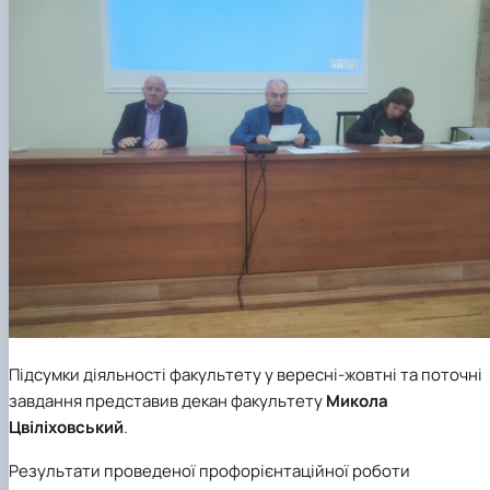
факультетом ветеринарної медицини …
НОВИНИ
Вступ 2022 рік
Скринька довіри
Вступ 2021 рік
Вступ 2020 рік
Вступ 2019 рік
Вступ 2018 рік
Підсумки діяльності факультету у вересні-жовтні та поточні
завдання представив декан факультету
Микола
Цвіліховський
.
Результати проведеної профорієнтаційної роботи