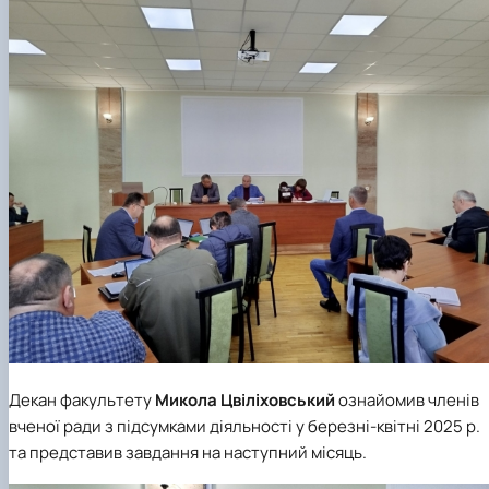
факультетом ветеринарної медицини …
НОВИНИ
Вступ 2022 рік
Скринька довіри
Вступ 2021 рік
Вступ 2020 рік
Вступ 2019 рік
Вступ 2018 рік
Декан факультету
Микола Цвіліховський
ознайомив членів
вченої ради з підсумками діяльності у березні-квітні 2025 р.
та представив завдання на наступний місяць.