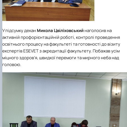
У підсумку декан
Микола Цвіліховський
наголосив на
активній профорієнтаційній роботі, контролі проведення
освітнього процесу на факультеті та готовності до візиту
експертів ЕSEVET з акредитації факультету. Побажав усім
міцного здоров’я, швидкої перемоги та мирного неба над
головою.