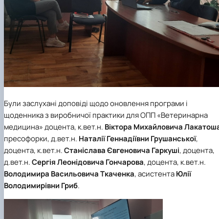
Були заслухані доповіді щодо оновлення програми і
щоденника з виробничої практики для ОПП «Ветеринарна
медицина» доцента, к.вет.н.
Віктора Михайловича Лакатош
пресофорки, д.вет.н.
Наталії Геннадіївни Грушанської
,
доцента, к.вет.н.
Станіслава Євгеновича Гаркуші
, доцента,
д.вет.н.
Сергія Леонідовича Гончарова
, доцента, к.вет.н.
Володимира Васильовича Ткаченка
, асистента
Юлії
Володимирівни Гриб
.