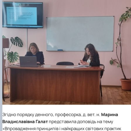
факультетом ветеринарної медицини …
НОВИНИ
Вступ 2022 рік
Скринька довіри
Вступ 2021 рік
Вступ 2020 рік
Вступ 2019 рік
Вступ 2018 рік
Згідно порядку денного, професорка, д. вет. н.
Марина
Владиславівна Галат
представила доповідь на тему
«Впровадження принципів і найкращих світових практик