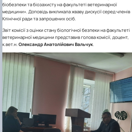
біобезпеки та біозахисту на факультеті ветеринарної
медицини». Доповідь викликала жваву дискусії серед членів
Клінічної ради та запрошених осіб.
Звіт комісії з оцінки стану біологічної безпеки на факультеті
ветеринарної медицини представив голова комісії, доцент,
к.вет.н.
Олександр Анатолійович Вальчук
.