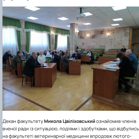
факультетом ветеринарної медицини …
НОВИНИ
Вступ 2022 рік
Скринька довіри
Вступ 2021 рік
Вступ 2020 рік
Вступ 2019 рік
Вступ 2018 рік
Декан факультету
Микола Цвіліховський
ознайомив членів
вченої ради із ситуацією, подіями і здобутками, що відбулись
на факультеті ветеринарної медицини впродовж лютого-