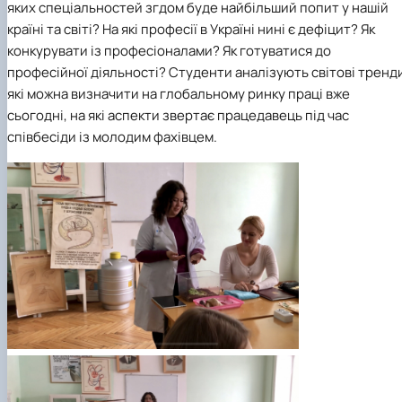
яких спеціальностей згдом буде найбільший попит у нашій
країні та світі? На які професії в Україні нині є дефіцит? Як
конкурувати із професіоналами? Як готуватися до
професійної діяльності? Студенти аналізують світові тренд
які можна визначити на глобальному ринку праці вже
сьогодні, на які аспекти звертає працедавець під час
співбесіди із молодим фахівцем.