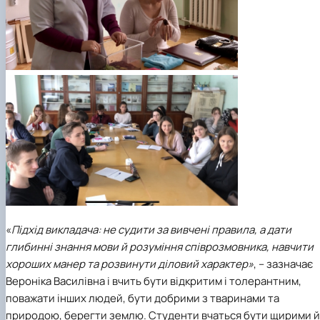
«
Підхід викладача: не судити за вивчені правила, а дати
глибинні знання мови й розуміння співрозмовника, навчити
хороших манер та розвинути діловий характер»
, – зазначає
Вероніка Василівна і вчить бути відкритим і толерантним,
поважати інших людей, бути добрими з тваринами та
природою, берегти землю. Студенти вчаться бути щирими й