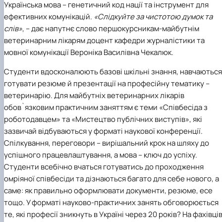
факультетом ветеринарної медицини …
НОВИНИ
Українська мова – генетичний код нації та інструмент для
Вступ 2022 рік
Скринька довіри
Вступ 2021 рік
ефективних комунікацій.
«Слідкуйте за чистотою думок та
Вступ 2020 рік
слів»
, – дає напутнє слово першокурсникам-майбутнім
Вступ 2019 рік
ветеринарним лікарям доцент кафедри журналістики та
Вступ 2018 рік
мовної комунікації Вероніка Василівна Чекалюк.
Студенти вдосконалюють базові шкільні знання, навчаються
готувати резюме й презентації на професійну тематику –
ветеринарію. Для майбутніх ветеринарних лікарів
обов`язковим практичним заняттям є теми «Співбесіда з
роботодавцем» та «Мистецтво публічних виступів», які
зазвичай відбуваються у форматі наукової конференції.
Спілкування, переговори – вирішальний крок на шляху до
успішного працевлаштування, а мова – ключ до успіху.
Студенти всебічно вчаться готуватись до проходження
омріяної співбесіди та дізнаються багато для себе нового, а
саме: як правильно оформлювати документи, резюме, есе
тощо. У форматі науково-практичних занять обговорюється
те, які професії зникнуть в Україні через 20 років? На фахівці