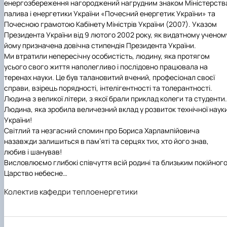
енергозбереження нагороджений нагрудним знаком Міністерств
палива і енергетики України «Почесний енергетик України» та
Почесною грамотою Кабінету Міністрів України (2007). Указом
Президента України від 9 лютого 2002 року, як видатному ученом
йому призначена довічна стипендія Президента України.
Ми втратили непересічну особистість, людину, яка протягом
усього свого життя наполегливо і послідовно працювала на
теренах науки. Це був талановитий вчений, професіонал своєї
справи, взірець порядності, інтелігентності та толерантності.
Людина з великої літери, з якої брали приклад колеги та студенти.
Людина, яка зробила величезний вклад у розвиток технічної наук
України!
Світлий та незгасний спомин про Бориса Харлампійовича
назавжди залишиться в пам’яті та серцях тих, хто його знав,
любив і шанував!
Висловлюємо глибокі співчуття всій родині та близьким покійного
Царство небесне…
Колектив кафедри теплоенергетики