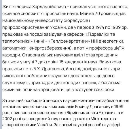
Навчальні та виробничі практики -
Життя Бориса Харлампійовича – приклад успішного вченого,
"Теплоенергетика"
який все своє життя присвятив науці. Майже 70 років віддав
Вибіркові дисципліни
Національному університету біоресурсів і
природокористування України, де у період з 1974 по 1989 рр.
працював на посаді завідувача кафедри «Гідравліки та
теплотехніки» (нині – «Теплоенергетики» ННІ енергетики,
автоматики і енергозбереження), а потім професора цієї ж
кафедри. Створив кілька наукових шкіл і став хрещеним
батьком у науці 7 докторів і 15 кандидатів наук. Виняткова
працьовитість Б.Х. Драганова, його відповідальність при
виконанні проблемних наукових досліджень ще довго
служитимуть прикладом для молодих вчених, з багатьма
якими він починав працювати ще в їх студентські роки.
За значний особистий внесок у науково-методичне забезпеченн
технічних вищих навчальних закладів Борису Драганову в 1999
році присвоєно почесне звання «Відмінник освіти України», а в
2002 році нагороджений трудовою відзнакою Міністерства
аграрної політики України. За вагомі наукові розробки у сфері