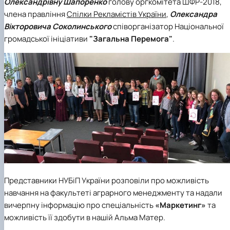
Олександрівну Шапоренко
голову оргкомітета ШФР-2018,
члена правління
Спілки Рекламістів України
,
Олександра
Вікторовича Соколинського
співорганізатор Національної
громадської ініціативи
"Загальна Перемога"
.
Представники НУБіП України розповіли про можливість
навчання на факультеті аграрного менеджменту та надали
вичерпну інформацію про спеціальність
«Маркетинг»
та
можливість її здобути в нашій Альма Матер.