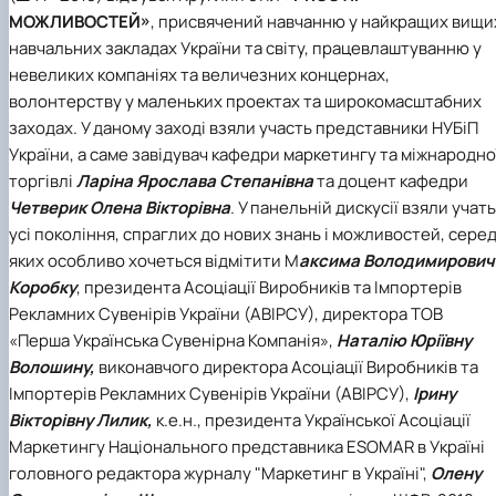
МОЖЛИВОСТЕЙ»
, присвячений навчанню у найкращих вищи
навчальних закладах України та світу, працевлаштуванню у
невеликих компаніях та величезних концернах,
волонтерству у маленьких проектах та широкомасштабних
заходах.
У даному заході взяли участь представники НУБіП
України, а саме завідувач кафедри маркетингу та міжнародно
торгівлі
Ларіна Ярослава Степанівна
та доцент кафедри
Четверик Олена Вікторівна
. У панельній дискусії взяли учать
усі покоління, спраглих до нових знань і можливостей, сере
яких особливо хочеться відмітити М
аксима Володимирович
Коробку
, президента Асоціації Виробників та Імпортерів
Рекламних Сувенірів України (АВІРСУ), директора ТОВ
«Перша Українська Сувенірна Компанія»,
Наталію Юріївну
Волошину,
виконавчого директора Асоціації Виробників та
Імпортерів Рекламних Сувенірів України (АВІРСУ),
Ірину
Вікторівну Лилик,
к.е.н., президента Української Асоціації
Маркетингу Національного представника ESOMAR в Україні
головного редактора журналу "Маркетинг в Україні",
Олену