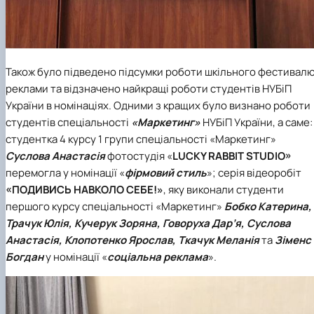
Також було підведено підсумки роботи шкільного фестивал
реклами та відзначено найкращі роботи студентів НУБіП
України в номінаціях. Одними з кращих було визнано роботи
студентів спеціальності
«Маркетинг»
НУБіП України, а саме:
студентка 4 курсу 1 групи спеціальності «Маркетинг»
Суслова Анастасія
фотостудія «
LUCKY RABBIT STUDIO»
перемогла у номінації «
фірмовий стиль
»; серія відеоробіт
«ПОДИВИСЬ НАВКОЛО СЕБЕ!»
, яку виконали студенти
першого курсу спеціальності «Маркетинг»
Бобко Катерина,
Трачук Юлія, Кучерук Зоряна, Говоруха Дар’я, Суслова
Анастасія, Клопотенко Ярослав, Ткачук Меланія
та
Зіменс
Богдан
у номінації «
с
оціальна реклама
».