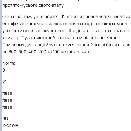
факультетом ветеринарної медицини …
НОВИНИ
Вступ 2022 рік
протягом усього свого етапу.
Скринька довіри
Вступ 2021 рік
Вступ 2020 рік
Ось і в нашому університеті 12 жовтня проводилася шведськ
Вступ 2019 рік
естафета серед
ч
олові
ч
их та жіно
ч
их студентських команд
Вступ 2018 рік
усіх інститутів та факультетів.
Шведська естафета полягає
в
тому
,
що
її
учасники
пробігають
етапи
різної
протяжності
.
При цьому
дистанції
йдуть
на
зменшення
.
Хлопці бігли
етапи
по
800
, 600,
400
,
200
та
100
метрів, дів
ч
ата
Normal
0
21
false
false
false
RU
X-NONE