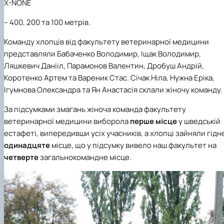
X-NONE
–
400, 200 та 100 метрів.
Команду хлопців від факультету ветеринарної медицини
представляли
Бабаченко Володимир,
Іщак Володимир
,
Ляшкевич Данііл,
Парамонов Валентин
,
Дробуш Андрій
,
Коротенко Артем та
Вареник Стас
. Січак Ніла
, Нужна Еріка
,
Ігумнова Олександра та Ян Анастасія склали жіно
ч
у команду.
За підсумками змагань жіно
ч
а команда факультету
ветеринарної медицини виборола
перше місце
у шведській
естафеті, випередивши усіх у
ч
асників, а хлопці зайняли гідн
одинадцяте
місце, що у підсумку вивело наш факультет на
четверте
загальнокомандне
місце.