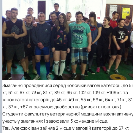
Змагання проводилися серед чоловіків вагові категорії: до 5
кг, 61 кг, 67 кг, 73 кг, 81 кг, 89 кг, 96 кг, 102 кг, 109 кг, +109 кг. та
жінок вагові категорії: до 45 кг, 49 кг, 55 кг, 59 кг, 64 кг, 71 кг, 81
кг, 87 кг, +87 кг за сумою двоборства (ривок та поштовх).
Студенти факультету ветеринарної медицини взяли активн
участь у змаганнях і
завоювали 3 командне місце
.
Так,
Алексюк Іван
зайняв
2 місце
у ваговій категорії до 67 кг,