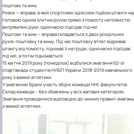
факультетом ветеринарної медицини …
НОВИНИ
Вступ 2022 рік
поштовх та жим.
Скринька довіри
Вступ 2021 рік
Ривок — вправа, в якій спортсмен здійснює підйом штанги на
Вступ 2020 рік
головою одним злитим рухом прямо з помосту на повністю
Вступ 2019 рік
випрямлені руки, одночасно підсідає під неї.
Вступ 2018 рік
Поштовх та жим — вправа складається з двох роздільних
рухів: поштовху та жиму. Під час поштовху атлет відриває
штангу від помосту, піднімає її на груди, одночасно підсідає
під неї, а потім піднімається.
15 квітня 2019 року (понеділок) відбулися змагання 62-ої
спартакіади студентів НУБіП України 2018-2019 навчального
року з важкої атлетики.
У змаганнях брали участь збірні команди ННІ, факультетів.
Склад команди – без обмежень у всіх вагових категоріях.
Змагання проводилися відповідно до чинних правил змагань
з важкої атлетики.