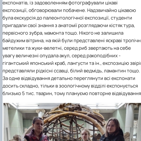
факультетом ветеринарної медицини …
НОВИНИ
експонатів, із задоволенням фотографували цікаві
Вступ 2022 рік
Скринька довіри
Вступ 2021 рік
експозиції, обговорювали побачене. Надзвичайно цікавою
Вступ 2020 рік
була екскурсія до палеонтологічної експозиції, студенти
Вступ 2019 рік
пригадали свої знання з анатомії розглядаючи кістяк тура,
Вступ 2018 рік
первісного зубра, мамонта тощо. Нікого не залишила
байдужим вітрина, на якій були представлені яскраві тропічн
метелики та жуки-велетні, серед риб звертають на себе
увагу величезні опудала акул, серед ракоподібних -
гігантський японський краб, лангусти та ін., експозицію звірі
представляли рідкісні ссавці, білий ведмідь, ламантин тощо.
За одне відвідування детально переглянути всі експонати
досить складно, тільки в зоологічному відділі експонується
близько 5 тис. тварин, тому плануємо повторне відвідування