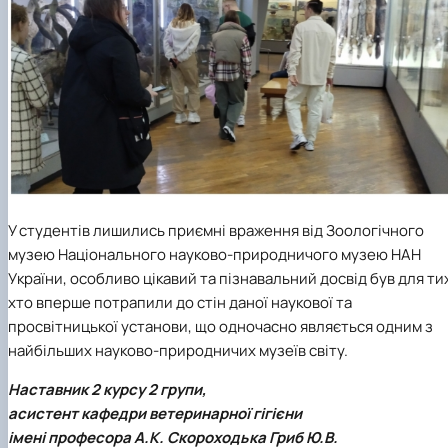
У студентів лишились приємні враження від Зоологічного
музею Національного науково-природничого музею НАН
України, особливо цікавий та пізнавальний досвід був для ти
хто вперше потрапили до стін даної наукової та
просвітницької установи, що одночасно являється одним з
найбільших науково-природничих музеїв світу.
Наставник 2 курсу 2 групи,
асистент кафедри ветеринарної гігієни
імені професора А.К. Скороходька Гриб Ю.В.