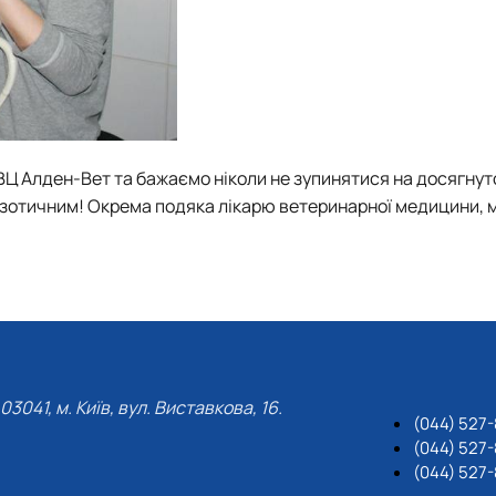
ВЦ Алден-Вет та бажаємо ніколи не зупинятися на досягнут
екзотичним! Окрема подяка лікарю ветеринарної медицини, 
03041, м. Київ, вул. Виставкова, 16.
(044) 527
(044) 527-
(044) 527-