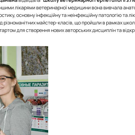
роходька
Вступ 2019 рік
 іншими лікарями ветеринарної медицини вона вивчала анат
Вступ 2018 рік
гностику, основну інфекційну та неінфекційну патологію та л
різноманітних майстер-класів, що пройшли в рамках школ
стартом для створення нових авторських дисциплін та відк
ндовані вченою радою факультет…
льтетом ветеринарної медицини …