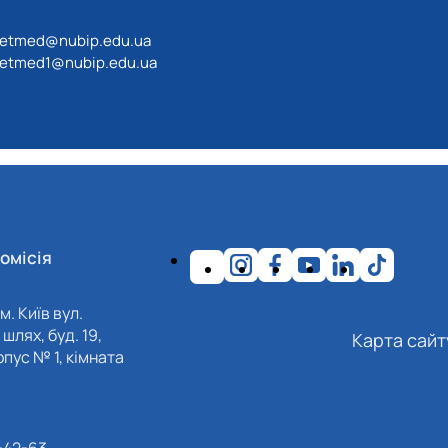
etmed@nubip.edu.ua
etmed1@nubip.edu.ua
омісія
м. Київ вул.
шлях, буд. 19,
Карта сайт
пус № 1, кімната