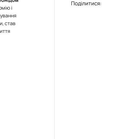
Поділитися:
омію і
ікування
и, став
риття