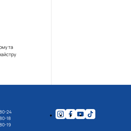
ому та
майстру
-80-24
80-18
80-19