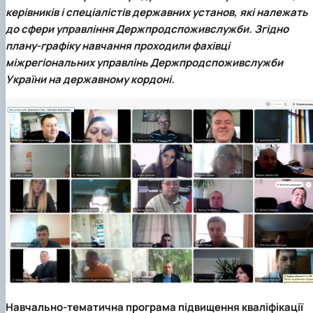
факультетом ветеринарної медицини …
НОВИНИ
Вступ 2022 рік
керівників і спеціалістів державних установ, які належать
Скринька довіри
Вступ 2021 рік
до сфери управління Держпродспоживслужби. Згідно
Вступ 2020 рік
плану-графіку навчання проходили фахівці
Вступ 2019 рік
міжрегіональних управлінь Держпродспоживслужби
Вступ 2018 рік
України на державному кордоні.
Навчально-тематична програма підвищення кваліфікації