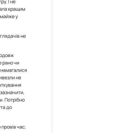
ру. І не
тала кращим
 майже у
 гляда
ч
ів не
родовж
е рано чи
у намагалися
ривезли не
чаткування
 зазначити,
и. Потрібно
ута до
 провів час.