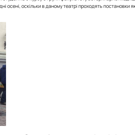
роходька
Вступ 2019 рік
дні осені, оскільки в даному театрі проходять постановки я
Вступ 2018 рік
ндовані вченою радою факультет…
льтетом ветеринарної медицини …