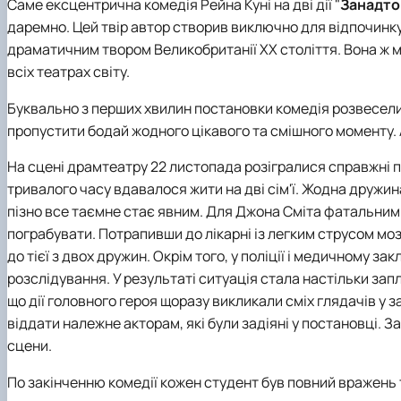
Саме ексцентрична комедія Рейна Куні на дві дії "
Занадто
даремно. Цей твір автор створив виключно для відпочинку
драматичним твором Великобританії ХХ століття. Вона ж має
всіх театрах світу.
Буквально з перших хвилин постановки комедія розвесели
пропустити бодай жодного цікавого та смішного моменту. 
На сцені драмтеатру 22 листопада розігралися справжні 
тривалого часу вдавалося жити на дві сім'ї. Жодна дружин
пізно все таємне стає явним. Для Джона Сміта фатальним 
пограбувати. Потрапивши до лікарні із легким струсом мозк
до тієї з двох дружин. Окрім того, у поліції і медичному за
розслідування. У результаті ситуація стала настільки зап
що дії головного героя щоразу викликали сміх глядачів у за
віддати належне акторам, які були задіяні у постановці. 
сцени.
По закінченню комедії кожен студент був повний вражень т