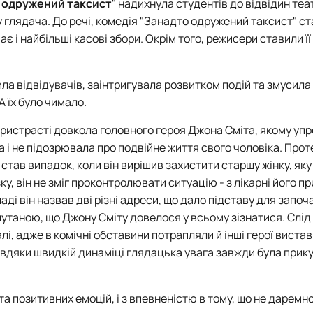
 одружений таксист
" надихнула студентів до відвідин теат
 глядача. До речі, комедія "Занадто одружений таксист" с
 і найбільші касові збори. Окрім того, режисери ставили її
ла відвідува
чів,
заінтригувала розвитком подій та змусила
А їх було
ч
имало.
пристрасті довкола головного героя Джона Сміта, якому уп
а і не підозрювала про подвійне життя свого чоловіка. Прот
став випадок, коли він вирішив захистити старшу жінку, як
у, він не зміг проконтролювати ситуацію - з лікарні його п
кладі він назвав дві різні адреси, що дало підставу для запо
лутаною, що Джону Сміту довелося у всьому зізнатися. Слід
лі, адже в комічні обставини потрапляли й інші герої вистав
Завдяки швидкій динаміці глядацька увага завжди була прик
а позитивних емоцій, і з впевненістю в тому, що не даремно