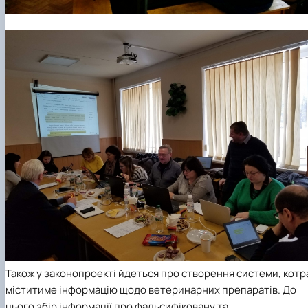
Також у законопроекті йдеться про створення системи, котр
міститиме інформацію щодо ветеринарних препаратів. До
цього збір інформації про фальсифіковану та