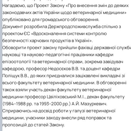
факультетом ветеринарної медицини …
НОВИНИ
Вступ 2022 рік
Нагадаємо, що Проект Закону «Про внесення змін до деяких
Скринька довіри
Вступ 2021 рік
законодавчих актів України щодо ветеринарної медицини»
Вступ 2020 рік
опубліковано для громадського обговорення.
Вступ 2019 рік
Документ розробила Держпродспоживслужба спільно з
Вступ 2018 рік
проектом ЄС «Вдосконалення системи контролю
безпечності харчових продуктів в Україні».
Обоворити проект закону прийшли фахівці державної служб
науковці та науково-педагогічні працівники кафедри
епізоотології та ветеринарної справи, зокрема завідувач
кафедрою, професор Недосєков В.В. та доцент кафедри
Поліщук В.В., до яких приєдналися зацікавлені викладачі зі
всього факультету ветеринарної медицини. В обговоренні
також взяли участь декан факультету ветеринарної
медицини професор Цвіліховський М.І., декан факультету
(1984–1988 рр. та 1993–2000 рр.) А.Й. Мазуркевич.
Сприраючись на досвід роботи у галузі ветеринарної
медицини, учасники заходу внесли ряд поправок та
пропозицій до статей Закону.