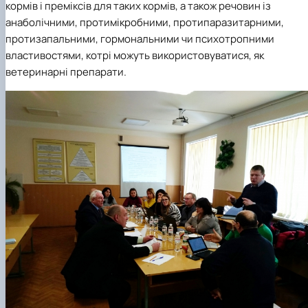
кормів і преміксів для таких кормів, а також речовин із
анаболічними, протимікробними, протипаразитарними,
протизапальними, гормональними чи психотропними
властивостями, котрі можуть використовуватися, як
ветеринарні препарати.