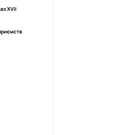
ах XVII
дприємств