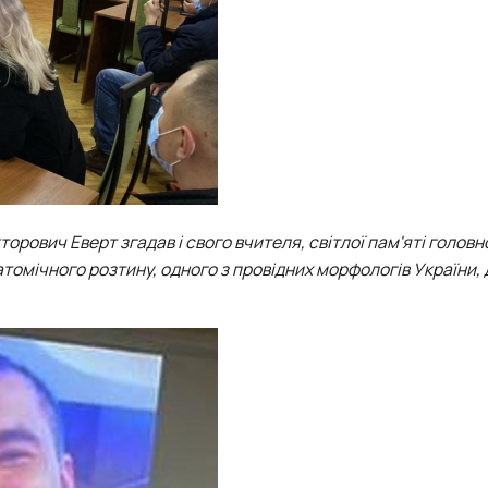
кторович Еверт згадав і свого вчителя, світлої пам'яті головн
томічного розтину, одного з провідних морфологів України,