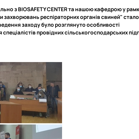
ільно з BIOSAFETY CENTER та нашою кафедрою у рамк
и захворювань респіраторних органів свиней" стало
оведення заходу було розглянуто особливості
 спеціалістів провідних сільськогосподарських пі