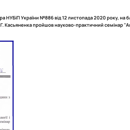
Вступ 2020 рік
роходька
Вступ 2019 рік
Вступ 2018 рік
ра НУБіП України №886 від 12 листопада 2020 року, на б
д. В.Г. Касьяненка пройшов науково-практичний семінар "
ндовані вченою радою факультет…
льтетом ветеринарної медицини …