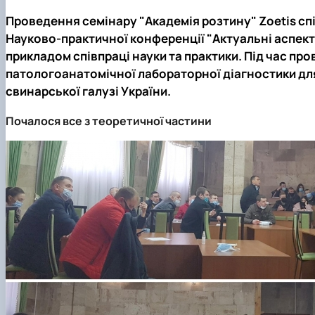
Проведення семінару "Академія розтину" Zoetis сп
Науково-практичної конференції "Актуальні аспект
прикладом співпраці науки та практики. Під час пр
патологоанатомічної лабораторної діагностики для
свинарської галузі України.
Почалося все з теоретичної частини