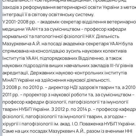
заходів з реформування ветеринарної освіти України з мето
інтеграції її в світову освітянську систему.
У 2001-2008 рр. – академік-секретар відділення ветеринарно
медицини УААН та за сумісництвом – професор кафедри
нормальної та патологічної фізіології НАУ. Діяльність
Мазуркевича А.Й. на посаді академіка-секретаря УААН була
спрямована на консолідацію зусиль наукових колективів
Інститутів УААН, підпорядкованих Відділенню, а також
наукових підрозділів вищих навчальних закладів ІІІ-ІV рівнів
акредитації, Державних науково-контрольних інститутів
МінАП України на здійснення наукової діяльності.
З 2008 р. по 2010 р. – директор НДІ здоров’я тварин та, а 2010
2011 рр. – проректор з наукової роботи та, за сумісництвом –
професор кафедри фізіології, патофізіології та імунології
тварин НУБіП України. З 2012 р. по 2014 р. – професор кафедр
фізіології, патофізіології та імунології тварин, а згодом –
хірургії і патофізіології ім. акад. І.О. Поваженка НУБіП України.
Саме на цих посадах Мазуркевич А.Й., разом із вченими ННІ