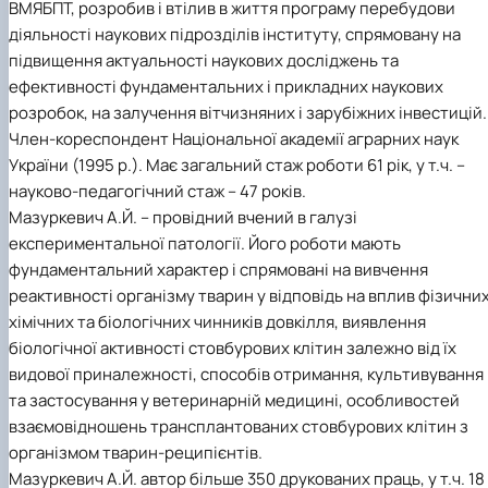
ВМЯБПТ, розробив і втілив в життя програму перебудови
діяльності наукових підрозділів інституту, спрямовану на
підвищення актуальності наукових досліджень та
ефективності фундаментальних і прикладних наукових
розробок, на залучення вітчизняних і зарубіжних інвестицій.
Член-кореспондент Національної академії аграрних наук
України (1995 р.). Має загальний стаж роботи 61 рік, у т.ч. –
науково-педагогічний стаж – 47 років.
Мазуркевич А.Й. – провідний вчений в галузі
експериментальної патології. Його роботи мають
фундаментальний характер і спрямовані на вивчення
реактивності організму тварин у відповідь на вплив фізичних
хімічних та біологічних чинників довкілля, виявлення
біологічної активності стовбурових клітин залежно від їх
видової приналежності, способів отримання, культивування
та застосування у ветеринарній медицині, особливостей
взаємовідношень трансплантованих стовбурових клітин з
організмом тварин-реципієнтів.
Мазуркевич А.Й. автор більше 350 друкованих праць, у т.ч. 18