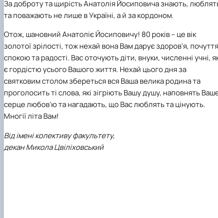
За доброту та щирість Анатолія Йосиповича знають, люблят
та поважають не лише в Україні, а й за кордоном.
Отож, шановний Анатоліє Йосиповичу! 80 років – це вік
золотої зрілості, тож нехай вона Вам дарує здоров'я, почутт
спокою та радості. Вас оточують діти, внуки, численні учні, як
є гордістю усього Вашого життя. Нехай цього дня за
святковим столом збереться вся Ваша велика родина та
проголосить ті слова, які зігріють Вашу душу, наповнять Ваш
серце любов’ю та нагадають, що Вас люблять та цінують.
Многії літа Вам!
Від імені колективу факультету,
декан Микола Цвіліховський