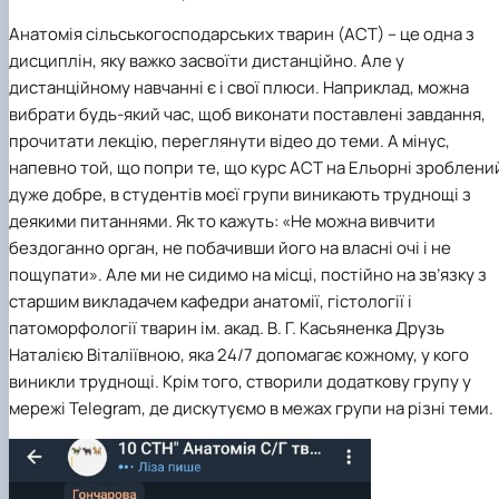
Анатомія сільськогосподарських тварин (АСТ) – це одна з
дисциплін, яку важко засвоїти дистанційно. Але у
дистанційному навчанні є і свої плюси. Наприклад, можна
вибрати будь-який час, щоб виконати поставлені завдання,
прочитати лекцію, переглянути відео до теми. А мінус,
напевно той, що попри те, що курс АСТ на Ельорні зроблени
дуже добре, в студентів моєї групи виникають труднощі з
деякими питаннями. Як то кажуть: «Не можна вивчити
бездоганно орган, не побачивши його на власні очі і не
пощупати». Але ми не сидимо на місці, постійно на зв’язку з
старшим викладачем кафедри анатомії, гістології і
патоморфології тварин ім. акад. В. Г. Касьяненка Друзь
Наталією Віталіївною, яка 24/7 допомагає кожному, у кого
виникли труднощі. Крім того, створили додаткову групу у
мережі Telegram, де дискутуємо в межах групи на різні теми.