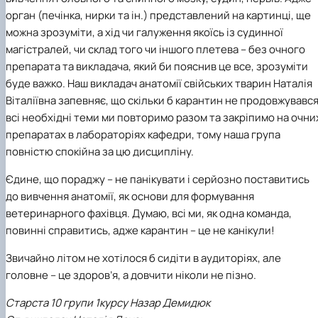
орган (печінка, нирки та ін.) представлений на картинці, ще
можна зрозуміти, а хід чи галуження якоїсь із судинної
магістралей, чи склад того чи іншого плетева – без очного
препарата та викладача, який би пояснив це все, зрозуміти
буде важко. Наш викладач анатомії свійських тварин Наталія
Віталіївна запевняє, що скільки б карантин не продовжувався
всі необхідні теми ми повторимо разом та закріпимо на очни
препаратах в лабораторіях кафедри, тому наша група
повністю спокійна за цю дисципліну.
Єдине, що пораджу – не панікувати і серйозно поставитись
до вивчення анатомії, як основи для формування
ветеринарного фахівця. Думаю, всі ми, як одна команда,
повинні справитись, адже карантин – це не канікули!
Звичайно літом не хотілося б сидіти в аудиторіях, але
головне – це здоров’я, а довчити ніколи не пізно.
Старста 10 групи 1курсу Назар Демидюк