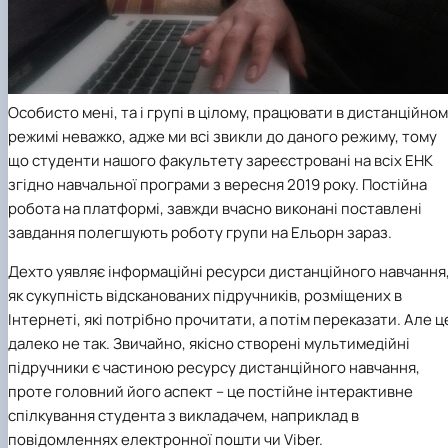
Особисто мені, та і групі в цілому, працювати в дистанційно
режимі неважко, адже ми всі звикли до даного режиму, тому
що студенти нашого факультету зареєстровані на всіх ЕНК
згідно навчальної програми з вересня 2019 року. Постійна
робота на платформі, завжди вчасно виконані поставлені
завдання полегшують роботу групи на Ельорн зараз.
Дехто уявляє інформаційні ресурси дистанційного навчання
як сукупність відсканованих підручників, розміщених в
Інтернеті, які потрібно прочитати, а потім переказати. Але ц
далеко не так. Звичайно, якісно створені мультимедійні
підручники є частиною ресурсу дистанційного навчання,
проте головний його аспект – це постійне інтерактивне
спілкування студента з викладачем, наприклад в
повідомленнях електронної пошти чи Viber.