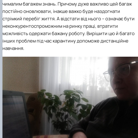
чималим багажем знань. Причому дуже важливо цей багаж
постійно оновлювати, інакше важко буде наздогнати
стрімкий перебіг життя. А відстати від нього – означає бути
неконкурентоспроможним на ринку праці, втратити
можливість одержати бажану роботу. Вирішити цю й багато
інших проблем під час карантину допоможе дистанційне
навчання.