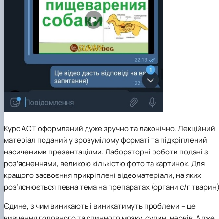
Курс АСТ оформлений дуже зручно та лаконічно. Лекційний
матеріал поданий у зрозумілому форматі та підкріплений
насиченими презентаціями. Лабораторні роботи подані з
роз’ясненнями, великою кількістю фото та картинок. Для
кращого засвоєння прикріплені відеоматеріали, на яких
роз’яснюється певна тема на препаратах (органи с/г тварин)
Єдине, з чим виникають і виникатимуть проблеми – це
вивчення головного та спинного мозку, судин, нервів. Адже