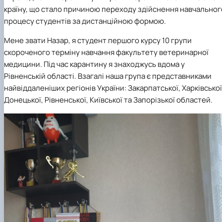
факультетом ветеринарної медицини …
НОВИНИ
Вступ 2022 рік
країну, що стало причиною переходу здійснення навчальног
Скринька довіри
Вступ 2021 рік
процесу студентів за дистанційною формою.
Вступ 2020 рік
Вступ 2019 рік
Мене звати Назар, я студент першого курсу 10 групи
Вступ 2018 рік
скороченого терміну навчання факультету ветеринарної
медицини. Під час карантину я знаходжусь вдома у
Рівненській області. Взагалі наша група є представниками
найвіддаленіших регіонів України: Закарпатської, Харківської
Донецької, Рівненської, Київської та Запорізької областей.