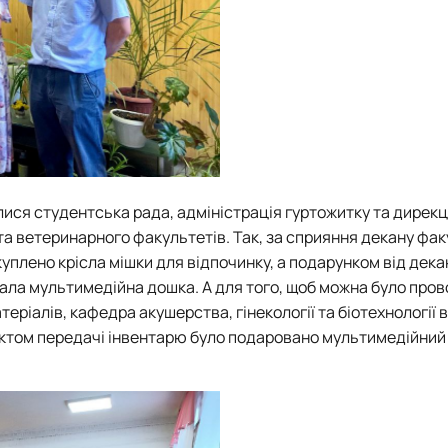
ися студентська рада, адміністрація гуртожитку та дирекц
та ветеринарного факультетів. Так, за сприяння декану фа
акуплено крісла мішки для відпочинку, а подарунком від дека
ала мультимедійна дошка. А для того, щоб можна було про
теріалів, кафедра акушерства, гінекології та біотехнології
ктом передачі інвентарю було подаровано мультимедійний