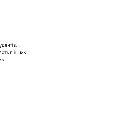
удентів.
асть в інших
 у