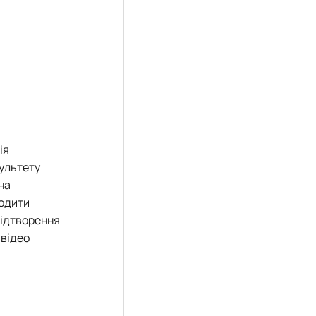
ія
культету
на
водити
 відтворення
 відео