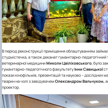
В період реконструкції приміщення облаштуванням займал
студмістечка, а також деканат гуманітарно-педагогічний 
ветеринарної медицини
Миколи Цвіліховського
, було з
гуманітарно-педагогічного факультету
Інни Савицької
ст
покази кінофільмів, презентацій та науково – дослідних ма
тварин на чолі з завідувачем
Олександром Вальчуком,
а
проектор.