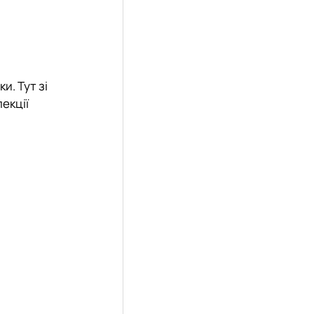
и. Тут зі
екції