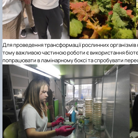
Для проведення трансформації рослинних організмів 
тому важливою частиною роботи є використання біоте
попрацювати в ламінарному боксі та спробувати пер