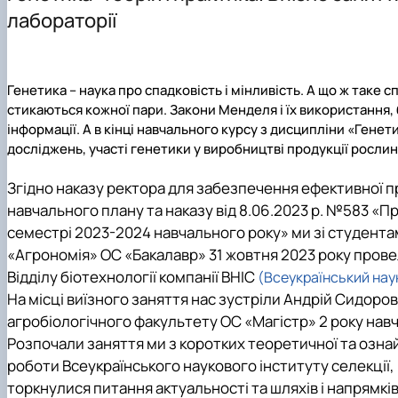
Наукова школа
Навчально-методичні матеріали
Наукові конференції
Анотації освітніх компонентів
Всеукраїнський конкурс МАН секція "Селекція та генет
лабораторії
Наші випускники
Електронні навчальні ресурси
Наукові здобутки
Вибіркові освітні компоненти ОПП
Наші партнери
Співпраця
Гостьові лекції
Наші стейкхолдери
Працевлаштування випускників
Графік роботи НПП кафедри
Навчальні лабораторії, підрозділи та центри
Неформальна освіта
Генетика – наука про спадковість і мінливість. А що ж таке 
Графік відпрацювань навчальних занять і практик
Академічна мобільність
стикаються кожної пари. Закони Менделя і їх використання, 
Принципи академічної доброчесності
інформації. А в кінці навчального курсу з дисципліни «Гене
Соціальна підтримка здобувачів освіти
досліджень, участі генетики у виробництві продукції росли
Анкетування здобувачів та зацікавлених сторін
Скринька довіри
Згідно наказу ректора для забезпечення ефективної пр
навчального плану та наказу від 8.06.2023 р. №583 «
семестрі 2023-2024 навчального року» ми зі студента
«Агрономія» ОС «Бакалавр» 31 жовтня 2023 року прове
Відділу біотехнології компанії ВНІС
(Всеукраїнський наук
На місці виїзного заняття нас зустріли Андрій Сидоров,
агробіологічного факультету ОС «Магістр» 2 року нав
Розпочали заняття ми з коротких теоретичної та ознай
роботи Всеукраїнського наукового інституту селекції,
торкнулися питання актуальності та шляхів і напрямкі