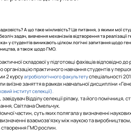
ика"
Постерні конференції магістрів гуртківців
ІІІ Міжнародна науково-практична конференція "Генетичні основ
Структурно-логічна схема підготовки
3 курс
Монографії
Підрозділ "Дослідне поле"
Захисти курсових проєктів
ІІ конференція – наукові читання присвячені 95-річчю вченого. В
Забезпечення компетентностей та результатів навчання
Виробнича практика ОС "Бакалавр"
Завдання для дистанційного навчання студентів
Демонстраційне колекційне поле
Новини та події
І міжнародна конференція присвячена 90-річчю від дня народ
Лист обліку змін та оновлення
Виробнича практика ОС "Магістр"
Навчальна лабораторія "Сортовивчення та охорона пр
Звіти про роботу гуртка
Склад проектної групи
ННЦ "Сучасні методи створення та ідентифікації сорті
спадковість? А що таке мінливість? Це питання, з якими мої ст
безліч задач, вивчення механізмів відтворення та реалізації 
тика» у студентів виникають цілком логічні запитання щодо ге
нництва, а також щодо ГМО.
актичної складової у підготовці фахівців відповідно до
Про організацію практичного навчання студентів у перш
ми 2 курсу
спеціальності 201
агробіологічного факультету
ли виїзне заняття в рамках навчальної дисципліни «Ген
овий інститут селекції).
 завідувач Відділу селекції ріпаку, та його помічниця, с
чання, Світлана Омельчук.
омчої частин, суть яких полягала у визначенні наукови
 визначенні взаємозв’язку між наукою та виробництвом,
в створення ГМО рослин.