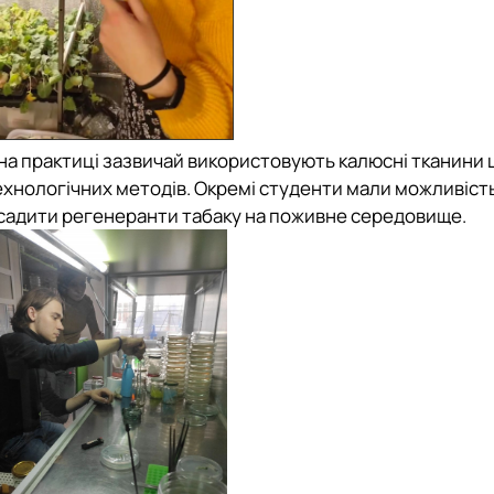
на практиці зазвичай використовують калюсні тканини 
хнологічних методів. Окремі студенти мали можливіст
есадити регенеранти табаку на поживне середовище.