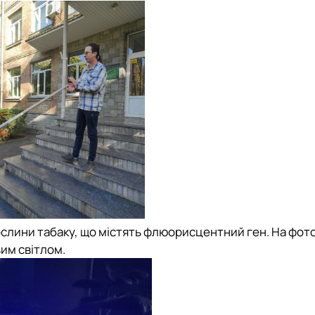
слини табаку, що містять флюорисцентний ген. На фот
им світлом.