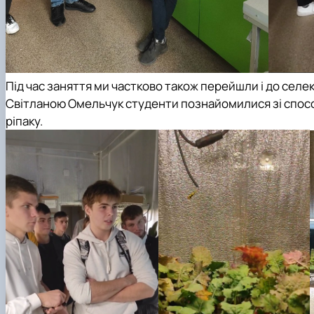
Під час заняття ми частково також перейшли і до селек
Світланою Омельчук студенти познайомилися зі способ
ріпаку.