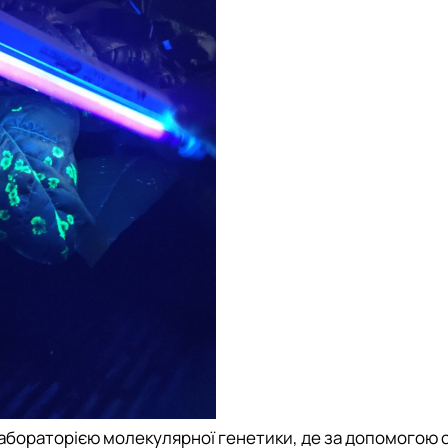
абораторією молекулярної генетики, де за допомогою 