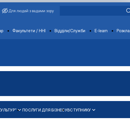
Для людей з вадами зору
ments
ар
Факультети / ННІ
Відділи/Служби
E-learn
Розкл
КУЛЬТУР"
ПОСЛУГИ ДЛЯ БІЗНЕСУ
ВСТУПНИКУ
ання, сучасність і …
бання, сучасність і …
ої сертифікації"