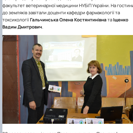
факультетом ветеринарної медицини …
НОВИНИ
Вступ 2022 рік
факультет ветеринарної медицини НУБіП України. На гостин
Скринька довіри
Вступ 2021 рік
до земляків завітали доценти кафедри фармакології та
Вступ 2020 рік
токсикології
Гальчинська Олена Костянтинівна
та
Іщенко
Вступ 2019 рік
Вадим Дмитрович
.
Вступ 2018 рік