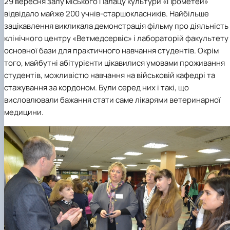
29 вересня залу міського Палацу культури «Прометей»
відвідало майже 200 учнів-старшокласників. Найбільше
зацікавлення викликала демонстрація фільму про діяльність
клінічного центру «Ветмедсервіс» і лабораторій факультету
основної бази для практичного навчання студентів. Окрім
того, майбутні абітурієнти цікавилися умовами проживання
студентів, можливістю навчання на військовій кафедрі та
стажування за кордоном. Були серед них і такі, що
висловлювали бажання стати саме лікарями ветеринарної
медицини.