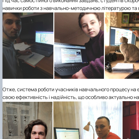
Під час самостійного виконання завдань, студентів скоро
навички роботи з навчально-методичною літературою та
Отже, система роботи учасників навчального процесу на 
свою ефективність і надійність, що особливо актуально н