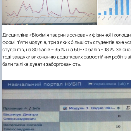
Дисципліна «Біохімія тварин з основами фізичної і колоїд
формі п’яти модулів, три з яких більшість студентів вже у
студентів, на 80 балів – 35 % і на 60–70 балів – 18 %. Зві
тоді завдяки виконанню додаткових самостійних робіт з в
бали та ліквідувати заборгованість.