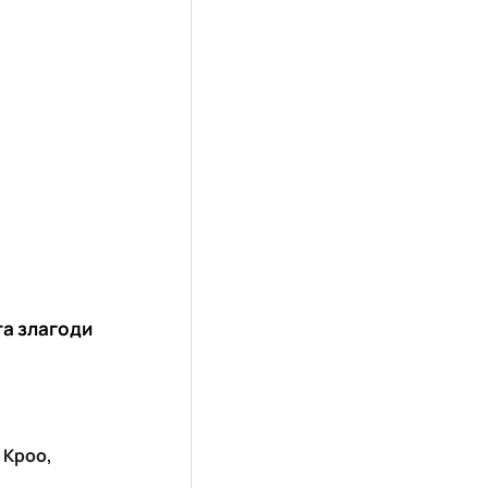
та злагоди
и Кроо,