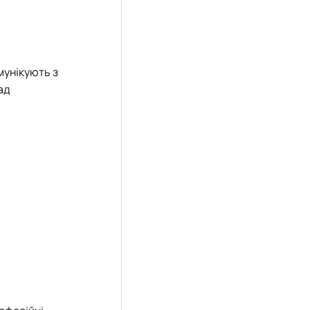
мунікують з
ад