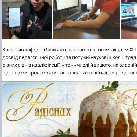
Колектив кафедри біохімії і фізіології тварин ім. акад. М
досвід педагогічної роботи та потужні наукові школи, трад
різних рівнів кваліфікації, у тому числі й вищого, на власн
підготовки продовжити навчання на нашій кафедрі відповідн