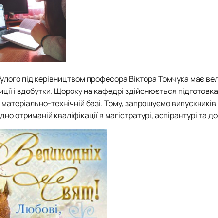
.Ф. Гулого під керівництвом професора Віктора Томчука має в
иції і здобутки. Щороку на кафедрі здійснюється підготовка
ій матеріально-технічній базі. Тому, запрошуємо випускників 
о отриманій кваліфікації в магістратурі, аспірантурі та до