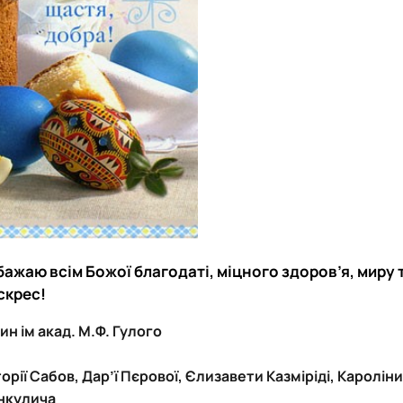
бажаю всім Божої благодаті, міцного здоров’я, миру 
оскрес!
ин ім акад. М.Ф. Гулого
торії Сабов, Дар’ї Пєрової, Єлизавети Казміріді, Каролін
нкулича