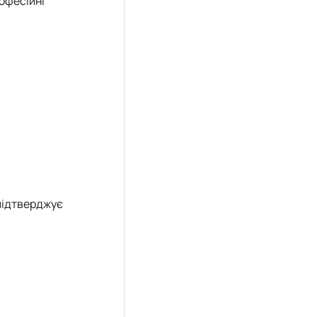
офесійні
підтверджує