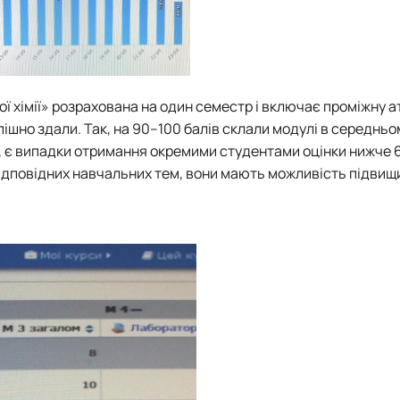
ної хімії» розрахована на один семестр і включає проміжну а
спішно здали. Так, на 90–100 балів склали модулі в середньо
сно, є випадки отримання окремими студентами оцінки нижче 6
ідповідних навчальних тем, вони мають можливість підвищи