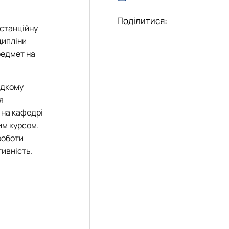
Поділитися:
истанційну
ципліни
предмет на
идкому
я
 на кафедрі
ним курсом.
роботи
тивність.