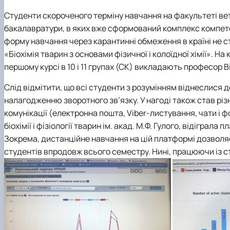
Вчена рада
Академічна доброчесність
Гігієни тварин і харчових продуктів ім. проф. А.К. Ско
Навчально-методична комісія
Вибіркові дисципліни "Ветеринарна медицина"
Фізіології хребетних і фармакології
Студенти скороченого терміну навчання на факультеті ве
Рада роботодавців
Проведення відкритих лекцій
бакалавратури, в яких вже сформований комплекс компетен
ННВ Клінічний центр "Ветмедсервіс"
Портфоліо здобувачів вищої освіти
форму навчання через карантинні обмеження в країні не 
Адміністрація
Інформація для студентів
«Біохімія тварин з основами фізичної і колоїдної хімії». На к
Кодекс поведінки лікаря ветеринарної медицини
Виробнича практика
першому курсі в 10 і 11 групах (СК) викладають професор В
Наші випускники
Слід відмітити, що всі студенти з розумінням віднеслися 
Почесні доктори та професори НУБіП України рекоме
налагодженню зворотного зв’язку. У нагоді також став рі
Вони нагороджені відзнакою "За заслуги перед факу
комунікації (електронна пошта, Viber-листування, чати і ф
Скринька довіри
біохімії і фізіології тварин ім. акад. М.Ф. Гулого, відігр
Зокрема, дистанційне навчання на цій платформі дозволяє
студентів впродовж всього семестру. Нині, працюючи із сту