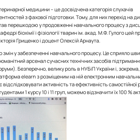
роходька
Вступ 2019 рік
Вступ 2018 рік
теринарної медицини – це досвідчена категорія слухачів
тностей з фахової підготовки. Тому, для них перехід на д
став перешкодою у продовженні навчального процесу з дис
афедрі біохімії і фізіології тварин ім. акад. М.Ф. Гулого цей 
ікторія Грищенко і доцент Олексій Арнаута.
до змін у забезпеченні навчального процесу. Це сприяло шв
ндовані вченою радою факультет…
зноманітний арсенал сучасних технічних засобів підтриманн
льтетом ветеринарної медицини …
оруми). Безперечно, велику роль в НУБіП України і, зокрема,
ала платформа elearn з розміщеним на ній електронним навчаль
 відслідковувати активність та ефективність самостійної 
дентами 1 курсу 10 і 11 груп, можемо відзначити їх 100 % ак