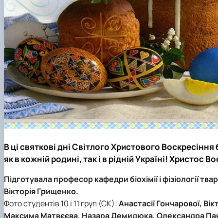
В ці святкові дні Світлого Христового Воскресіння 
як в кожній родині, так і в рідній Україні! Христос В
Підготувала професор кафедри біохімії і фізіології твар
Вікторія Грищенко.
Фото студентів 10 і 11 груп (СК):
Анастасії Гончарової, Вік
Максима Матвєєва, Назара Демидюка, Олександра Па