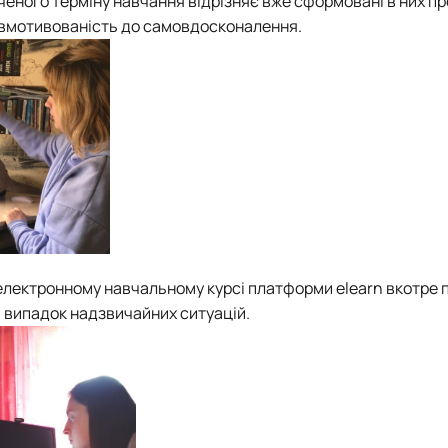
ченого терміну навчання відрізняє вже сформовані в них пр
 вмотивованість до самовдосконалення.
електронному навчальному курсі платформи elearn вкотре 
а випадок надзвичайних ситуацій.