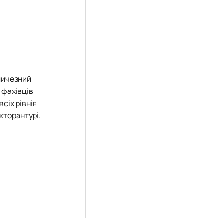
еличезний
 фахівців
всіх рівнів
кторантурі.