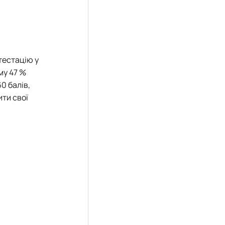
тестацію у
му 47 %
0 балів,
ти свої