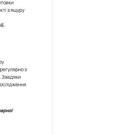
отовки
кті з ящуру
ії
.
ру
 регулярно з
. Завдяки
дослідження
нарної