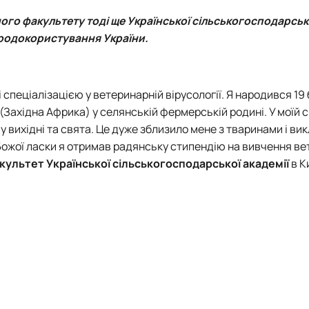
роходька
Вступ 2019 рік
Вступ 2018 рік
го факультету тоді ще Української сільськогосподарсько
иродокористування України.
 спеціалізацією у ветеринарній вірусології. Я народився 19
(Західна Африка) у селянській фермерській родині. У моїй сі
ндовані вченою радою факультет…
х у вихідні та свята. Це дуже зблизило мене з тваринами і ви
льтетом ветеринарної медицини …
Божої ласки я отримав радянську стипендію на вивчення ве
акультет
Української сільськогосподарської академії
в К