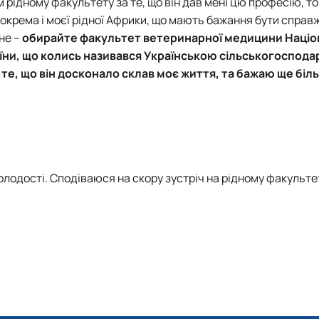
рідному факультету за те, що він дав мені цю професію, то
 зокрема і моєї рідної Африки, що мають бажання бути справ
не –
обирайте факультет ветеринарної медицини Наці
їни
, що колись називався Українською сільськогоспод
те, що він досконало склав моє життя, та бажаю ще біл
олодості. Сподіваюся на скору зустріч на рідному факультет