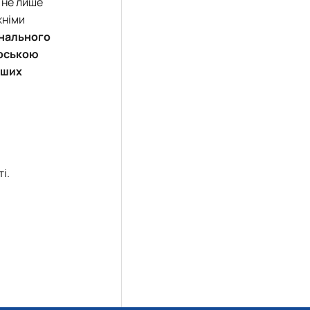
 не лише
жніми
онального
арською
ьших
і.