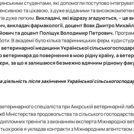
радянськими студентами, які допомогли поступово інтегрува
тенсивною та цікавою, з дуже відданими та висококомпете
ів дуже легким.
Викладачі, які відразу згадуються, – це 
ч, викладач фармакології, доцент Вовк Дмитро Михайл
ійович та доцент Поліщук Володимир Петрович.
Програм
боти.
В академії було кілька тваринницьких ферм, куди студ
 ветеринарної медицини Української сільськогосподар
о ветеринара до повернення в мою рідну країну, а вете
’єри, за що я залишаюся безмежно вдячним рідному фак
а діяльність після закінчення Української сільськогоспода
 ветеринарного спеціаліста при Аккрській ветеринарній лаб
жб Міністерства продовольства та сільського господарства
лядипломних тренінгів з визнанням експерта Міжнародної ве
атьох років я укладав контракти з Міжнародним агентством 