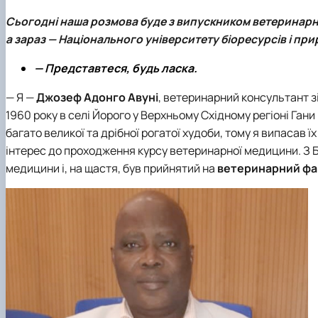
Вчена рада
Академічна доброчесність
Гігієни тварин і харчових продуктів ім. проф. А.К. Ско
Навчально-методична комісія
Вибіркові дисципліни "Ветеринарна медицина"
Фізіології хребетних і фармакології
Сьогодні наша розмова буде з випускником ветеринарно
Рада роботодавців
Проведення відкритих лекцій
а зараз — Національного університету біоресурсів і пр
ННВ Клінічний центр "Ветмедсервіс"
Портфоліо здобувачів вищої освіти
— Представтеся, будь ласка.
Адміністрація
Інформація для студентів
Кодекс поведінки лікаря ветеринарної медицини
Виробнича практика
— Я —
Джозеф Адонго Авуні
, ветеринарний консультант зі
Наші випускники
1960 року в селі Йорого у Верхньому Східному регіоні Гани 
Почесні доктори та професори НУБіП України рекоме
багато великої та дрібної рогатої худоби, тому я випасав ї
Вони нагороджені відзнакою "За заслуги перед факу
інтерес до проходження курсу ветеринарної медицини. З 
Скринька довіри
медицини і, на щастя, був прийнятий на
ветеринарний ф