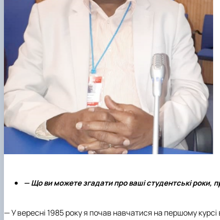
— Що ви можете згадати про ваші студентські роки, п
— У вересні 1985 року я почав навчатися на першому курс