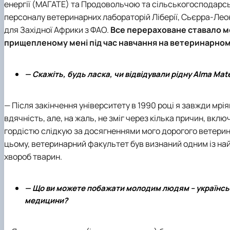
енергії (МАГАТЕ) та Продовольчою та сільськогосподарс
персоналу ветеринарних лабораторій Ліберії, Сьєрра-Леон
для Західної Африки з ФАО.
Все перераховане ставало м
прищепленому мені під час навчання на ветеринарно
— Скажіть, будь ласка, чи відвідували рідну Alma Mat
— Після закінчення університету в 1990 році я завжди мрі
вдячність, але, на жаль, не зміг через кілька причин, вк
гордістю слідкую за досягненнями мого дорогого ветерин
цьому, ветеринарний факультет був визнаний одним із най
хвороб тварин.
— Що ви можете побажати молодим людям – українськ
медицини?