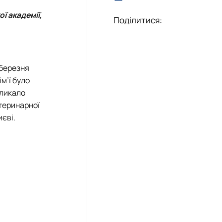
ї академії,
Поділитися:
 березня
м’ї було
кликало
теринарної
иєві.