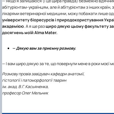
— Якщо я залишаюся (і це щира правда) безмежно вдячним 
абітурієнтам-українцям, але й абітурієнтам з інших країн,
лікарями ветеринарної медицини, можу побажати лише од
університету біоресурсів і природокористування Укра
академією
. А я ще раз
щиро дякую цьому факультету за 
досягнень моїй Alma Mater.
— Дякую вам за приємну розмову.
— І вам щиро дякую за те, що повернули мене в роки моєї м
Розмову провів завідувач кафедри анатомії,
гістології і патоморфології тварин
ім. акад. В.Г. Касьяненка,
професор Олег Мельник