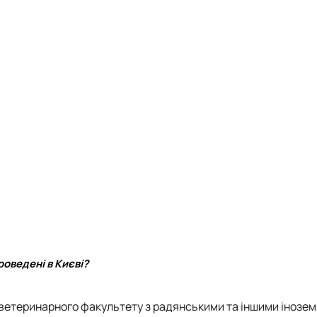
роведені в Києві?
і ветеринарного факультету з радянськими та іншими інозе