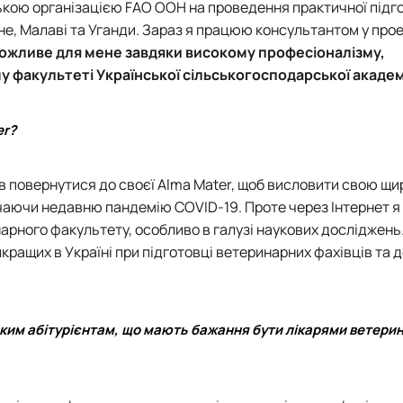
ькою організацією FAO ООН на проведення практичної підг
е, Малаві та Уганди. Зараз я працюю консультантом у прое
ожливе для мене завдяки високому професіоналізму,
му факультеті
Української сільськогосподарської академ
er?
яв повернутися до своєї Alma Mater, щоб висловити свою щи
лючаючи недавню пандемію COVID-19. Проте через Інтернет я
арного факультету, особливо в галузі наукових досліджень
кращих в Україні при підготовці ветеринарних фахівців та 
им абітурієнтам, що мають бажання бути лікарями ветери