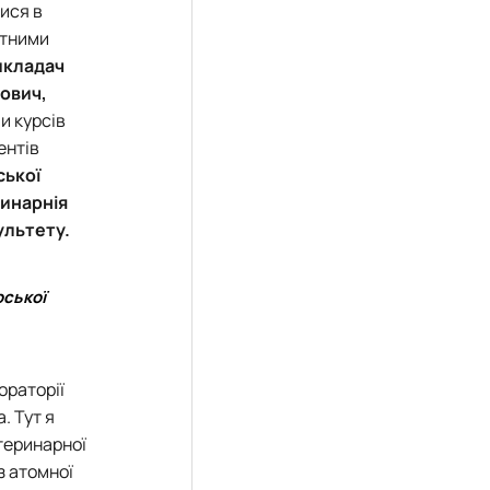
тися в
нтними
викладач
ович,
и курсів
ентів
ської
ринарнія
ультету.
рської
ораторії
. Тут я
теринарної
з атомної