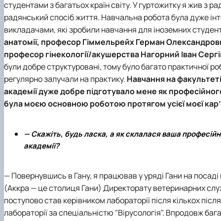
студентами з багатьох країн світу. У гуртожитку я жив з 
радянський спосіб життя. Навчальна робота була дуже ін
викладачами, які зробили навчання для іноземних студент
анатомії, професор Гіммельрейх Герман Олександрови
професор гінекології/акушерства Нагорний Іван Серг
були добре структуровані, тому було багато практичної ро
регулярно залучали на практику.
Навчання на факультеті
академії дуже добре підготувало мене як професійног
була моєю основною роботою протягом усієї моєї кар
— Скажіть, будь ласка, а як склалася ваша професійн
академії?
— Повернувшись в Гану, я працював у уряді Гани на посаді
(Аккра — це столиця Гани) Директорату ветеринарних слу
поступово став керівником лабораторії після кількох піс
лабораторії за спеціальністю "Вірусологія". Впродовж баг