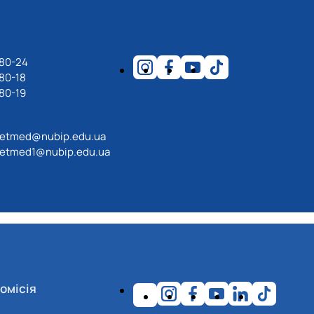
-80-24
80-18
80-19
etmed@nubip.edu.ua
etmed1@nubip.edu.ua
омісія