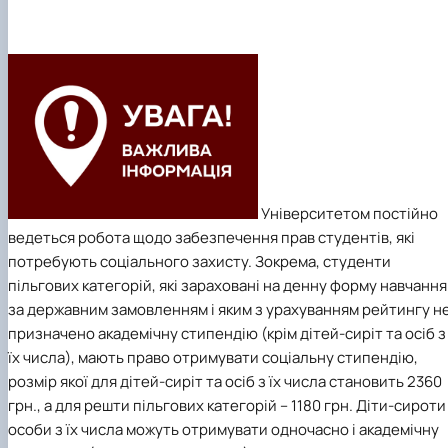
факультетом ветеринарної медицини …
НОВИНИ
Вступ 2022 рік
Скринька довіри
Вступ 2021 рік
Вступ 2020 рік
Вступ 2019 рік
Вступ 2018 рік
Університетом постійно
ведеться робота щодо забезпечення прав студентів, які
потребують соціального захисту. Зокрема, студенти
пільгових категорій, які зараховані на денну форму навчання
за державним замовленням і яким з урахуванням рейтингу н
призначено академічну стипендію (крім дітей-сиріт та осіб з
їх числа), мають право отримувати соціальну стипендію,
розмір якої для дітей-сиріт та осіб з їх числа становить 2360
грн., а для решти пільгових категорій – 1180 грн. Діти-сироти 
особи з їх числа можуть отримувати одночасно і академічну