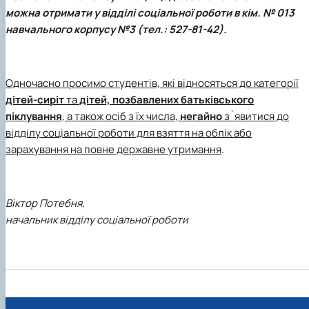
можна отримати у відділі соціальної роботи в кім. № 013
навчального корпусу №3 (тел.: 527-81-42).
Одночасно просимо студентів, які відносяться до категорії
дітей-сиріт
та
дітей, позбавлених батьківського
піклування
, а також осіб з їх числа,
негайно
з`явитися до
відділу соціальної роботи для взяття на облік або
зарахування на повне державне утримання
.
Віктор Потебня,
начальник відділу соціальної роботи