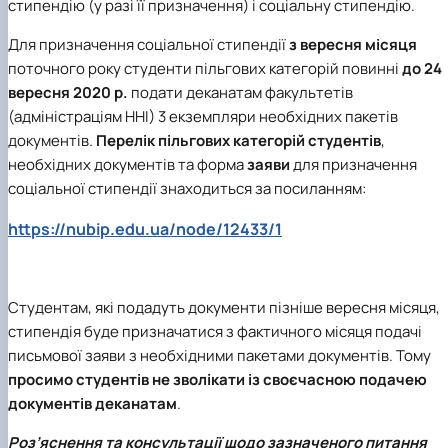
стипендію (у разі її призначення) і соціальну стипендію.
Для призначення соціальної стипендії
з вересня місяця
поточного року студенти пільгових категорій повинні
до 24
вересня 2020 р.
подати деканатам факультетів
(адміністраціям ННІ) 3 екземпляри необхідних пакетів
документів.
Перелік пільгових категорій студентів
,
необхідних документів та форма
заяви
для призначення
соціальної стипендії знаходиться за посиланням:
https://nubip.edu.ua/node/12433/1
Студентам, які подадуть документи пізніше вересня місяця,
стипендія буде призначатися з фактичного місяця подачі
письмової заяви з необхідними пакетами документів. Тому
просимо студентів не зволікати із своєчасною подачею
документів деканатам
.
Роз’яснення та консультації щодо зазначеного питання